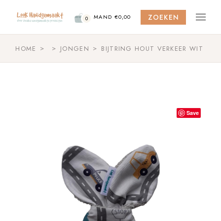
Skip
to
ZOEKEN
the
MAND
€
0,00
0
content
HOME
JONGEN
BIJTRING HOUT VERKEER WIT
Save