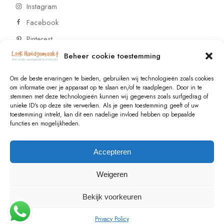
Instagram
Facebook
Pinterest
Beheer cookie toestemming
CONTACT
Om de beste ervaringen te bieden, gebruiken wij technologieën zoals cookies
om informatie over je apparaat op te slaan en/of te raadplegen. Door in te
stemmen met deze technologieën kunnen wij gegevens zoals surfgedrag of
Vragen of wensen? Neem contact op!
unieke ID's op deze site verwerken. Als je geen toestemming geeft of uw
toestemming intrekt, kan dit een nadelige invloed hebben op bepaalde
+31 (0)6 229 021 29
functies en mogelijkheden.
info@lookhandgemaakt.nl
Accepteren
Weigeren
Bekijk voorkeuren
© 2023
Valk Systems
, All Rights Reserved
Privacy Policy