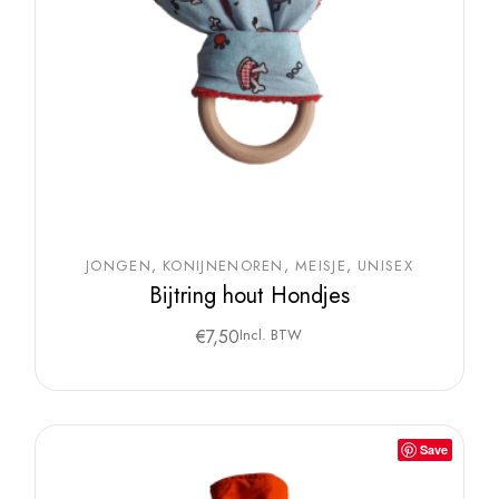
JONGEN
KONIJNENOREN
MEISJE
UNISEX
Bijtring hout Hondjes
€
7,50
Incl. BTW
Save