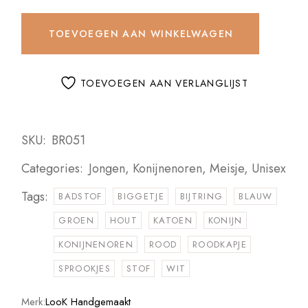
TOEVOEGEN AAN WINKELWAGEN
TOEVOEGEN AAN VERLANGLIJST
SKU:
BR051
Categories:
Jongen
,
Konijnenoren
,
Meisje
,
Unisex
Tags:
BADSTOF
BIGGETJE
BIJTRING
BLAUW
GROEN
HOUT
KATOEN
KONIJN
KONIJNENOREN
ROOD
ROODKAPJE
SPROOKJES
STOF
WIT
Merk:
LooK Handgemaakt