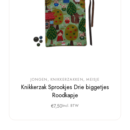
JONGEN
KNIKKERZAKKEN
MEISJE
Knikkerzak Sprookjes Drie biggetjes
Roodkapje
€
7,50
Incl. BTW