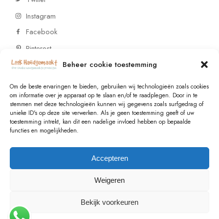
Instagram
Facebook
Pinterest
Beheer cookie toestemming
CONTACT
Om de beste ervaringen te bieden, gebruiken wij technologieën zoals cookies
om informatie over je apparaat op te slaan en/of te raadplegen. Door in te
stemmen met deze technologieën kunnen wij gegevens zoals surfgedrag of
Vragen of wensen? Neem contact op!
unieke ID's op deze site verwerken. Als je geen toestemming geeft of uw
toestemming intrekt, kan dit een nadelige invloed hebben op bepaalde
+31 (0)6 229 021 29
functies en mogelijkheden.
info@lookhandgemaakt.nl
Accepteren
Weigeren
Bekijk voorkeuren
© 2023
Valk Systems
, All Rights Reserved