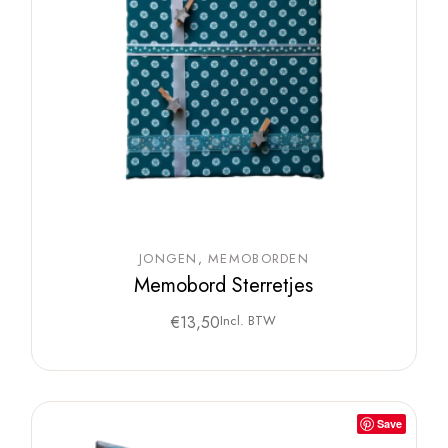
JONGEN
MEMOBORDEN
Memobord Sterretjes
€
13,50
Incl. BTW
Save