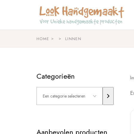
Skip
to
the
content
HOME
LINNEN
Categorieën
li
Een
E
categorie
selecteren
Aanbevolen producten