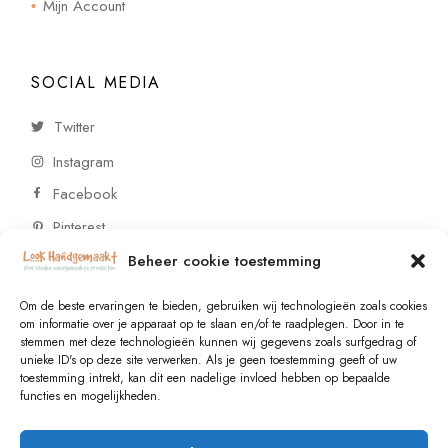
Mijn Account
SOCIAL MEDIA
Twitter
Instagram
Facebook
Pinterest
Beheer cookie toestemming
CONTACT
Om de beste ervaringen te bieden, gebruiken wij technologieën zoals cookies
om informatie over je apparaat op te slaan en/of te raadplegen. Door in te
stemmen met deze technologieën kunnen wij gegevens zoals surfgedrag of
Vragen of wensen? Neem contact op!
unieke ID's op deze site verwerken. Als je geen toestemming geeft of uw
toestemming intrekt, kan dit een nadelige invloed hebben op bepaalde
+31 (0)6 229 021 29
functies en mogelijkheden.
info@lookhandgemaakt.nl