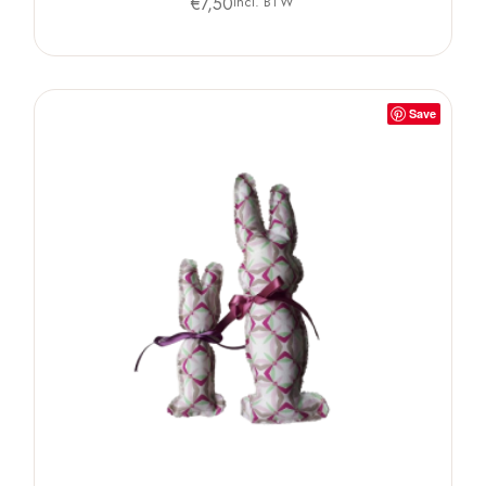
€
7,50
Incl. BTW
Save