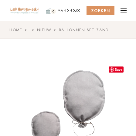
Skip
to
ZOEKEN
the
MAND
€
0,00
0
content
HOME
NIEUW
BALLONNEN SET ZAND
Save