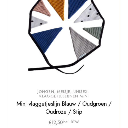
JONGEN
MEISJE
UNISEX
VLAGGETJESLIJNEN MINI
Mini vlaggetjeslijn Blauw / Oudgroen /
Oudroze / Stip
€
12,50
Incl. BTW