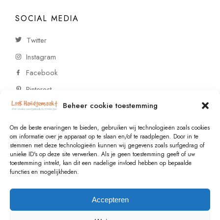
SOCIAL MEDIA
Twitter
Instagram
Facebook
Pinterest
Beheer cookie toestemming
CONTACT
Om de beste ervaringen te bieden, gebruiken wij technologieën zoals cookies
om informatie over je apparaat op te slaan en/of te raadplegen. Door in te
stemmen met deze technologieën kunnen wij gegevens zoals surfgedrag of
Vragen of wensen? Neem contact op!
unieke ID's op deze site verwerken. Als je geen toestemming geeft of uw
toestemming intrekt, kan dit een nadelige invloed hebben op bepaalde
+31 (0)6 229 021 29
functies en mogelijkheden.
info@lookhandgemaakt.nl
Accepteren