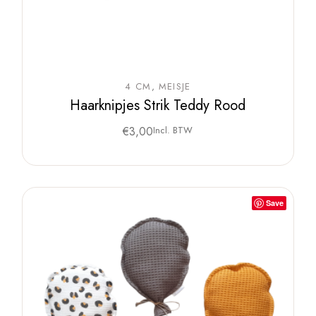
4 CM
MEISJE
Haarknipjes Strik Teddy Rood
€
3,00
Incl. BTW
Save