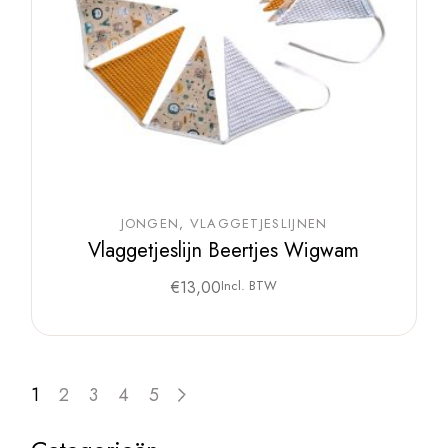
JONGEN
VLAGGETJESLIJNEN
Vlaggetjeslijn Beertjes Wigwam
€
13,00
Incl. BTW
1
2
3
4
5