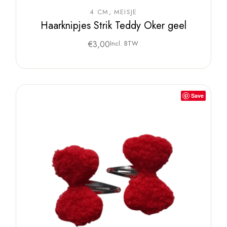
4 CM
MEISJE
Haarknipjes Strik Teddy Oker geel
€
3,00
Incl. BTW
Save