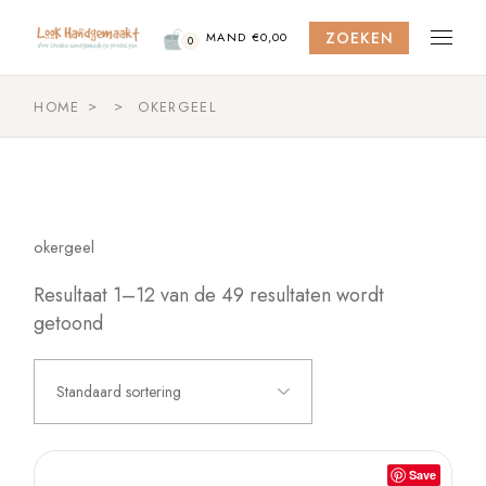
Skip
to
ZOEKEN
the
MAND
€
0,00
0
content
HOME
OKERGEEL
okergeel
Resultaat 1–12 van de 49 resultaten wordt
getoond
Standaard sortering
Save