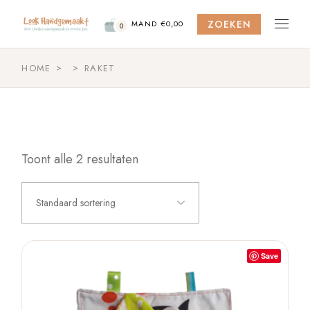
Skip
to
ZOEKEN
the
MAND
€
0,00
0
content
HOME
RAKET
Toont alle 2 resultaten
Standaard sortering
Save