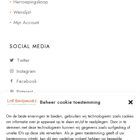
Herroepingsknop
Wenslijst
Mijn Account
SOCIAL MEDIA
Twitter
Instagram
Facebook
Pinterest
Beheer cookie toestemming
CONTACT
Om de beste ervaringen te bieden, gebruiken wij technologieën zoals cookies
om informatie over je apparaat op te slaan en/of te raadplegen. Door in te
stemmen met deze technologieën kunnen wij gegevens zoals surfgedrag of
Vragen of wensen? Neem contact op!
unieke ID's op deze site verwerken. Als je geen toestemming geeft of uw
toestemming intrekt, kan dit een nadelige invloed hebben op bepaalde
+31 (0)6 229 021 29