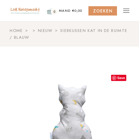
Skip
to
ZOEKEN
the
MAND
€
0,00
0
content
HOME
NIEUW
SIERKUSSEN KAT IN DE RUIMTE
/ BLAUW
Save