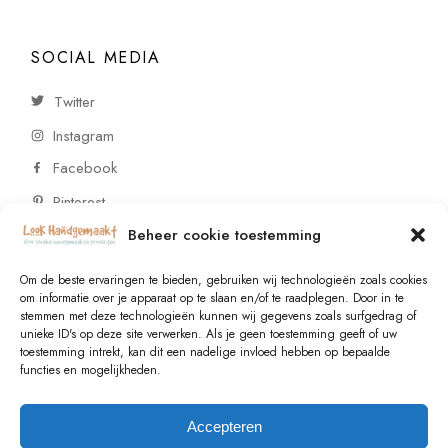
SOCIAL MEDIA
Twitter
Instagram
Facebook
Pinterest
Beheer cookie toestemming
CONTACT
Om de beste ervaringen te bieden, gebruiken wij technologieën zoals cookies
om informatie over je apparaat op te slaan en/of te raadplegen. Door in te
stemmen met deze technologieën kunnen wij gegevens zoals surfgedrag of
Vragen of wensen? Neem contact op!
unieke ID's op deze site verwerken. Als je geen toestemming geeft of uw
toestemming intrekt, kan dit een nadelige invloed hebben op bepaalde
+31 (0)6 229 021 29
functies en mogelijkheden.
info@lookhandgemaakt.nl
Accepteren