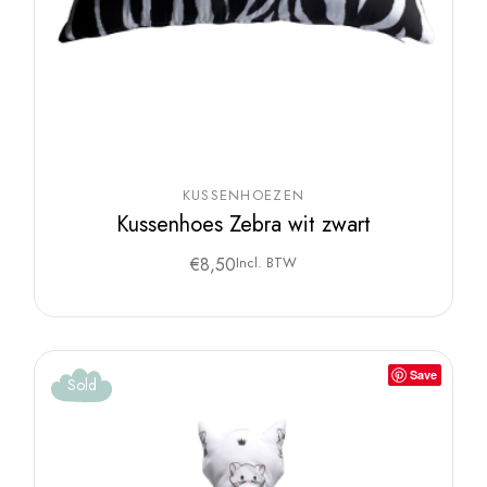
KUSSENHOEZEN
Kussenhoes Zebra wit zwart
€
8,50
Incl. BTW
Save
Sold