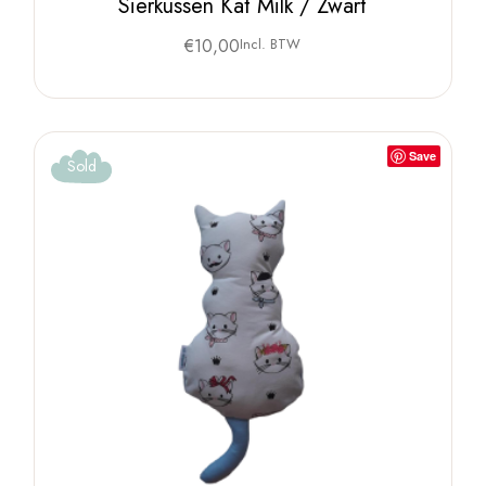
Sierkussen Kat Milk / Zwart
€
10,00
Incl. BTW
Save
Sold