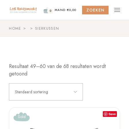
Skip
to
ZOEKEN
the
MAND
€
0,00
0
content
HOME
SIERKUSSEN
Resultaat 49–60 van de 68 resultaten wordt
getoond
Standaard sortering
Save
Sold