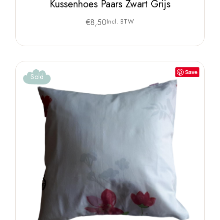
Kussenhoes Paars Zwart Grijs
€
8,50
Incl. BTW
Save
Sold