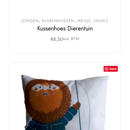
JONGEN
KUSSENHOEZEN
MEISJE
UNISEX
Kussenhoes Dierentuin
€
8,50
Incl. BTW
Save