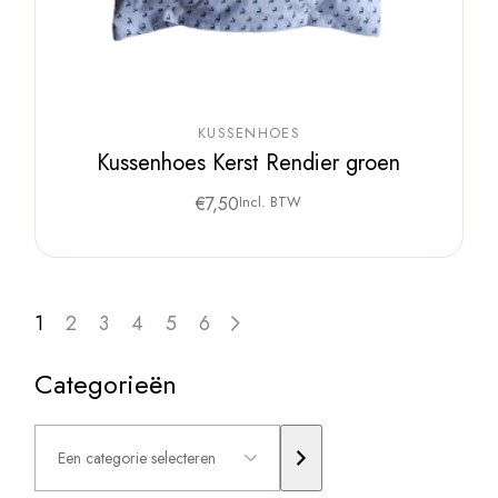
KUSSENHOES
Kussenhoes Kerst Rendier groen
€
7,50
Incl. BTW
1
2
3
4
5
6
Categorieën
Een
categorie
selecteren