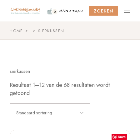
Skip
to
ZOEKEN
the
MAND
€
0,00
0
content
HOME
SIERKUSSEN
sierkussen
Resultaat 1–12 van de 68 resultaten wordt
getoond
Standaard sortering
Save