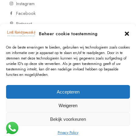
Instagram
Facebook
Pinterest
Beheer cookie toestemming
CONTACT
Om de beste ervaringen te bieden, gebruiken wij technologieën zoals cookies
om informatie over je apparaat op te slaan en/of te raadplegen. Door in te
stemmen met deze technologieën kunnen wij gegevens zoals surfgedrag of
Vragen of wensen? Neem contact op!
unieke ID's op deze site verwerken. Als je geen toestemming geeft of uw
toestemming intrekt, kan dit een nadelige invloed hebben op bepaalde
+31 (0)6 229 021 29
functies en mogelijkheden.
info@lookhandgemaakt.nl
Accepteren
Weigeren
Bekijk voorkeuren
© 2023
Valk Systems
, All Rights Reserved
Privacy Policy