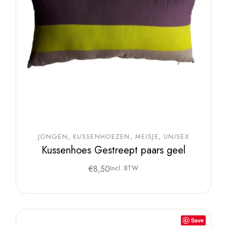
JONGEN
KUSSENHOEZEN
MEISJE
UNISEX
Kussenhoes Gestreept paars geel
€
8,50
Incl. BTW
Save