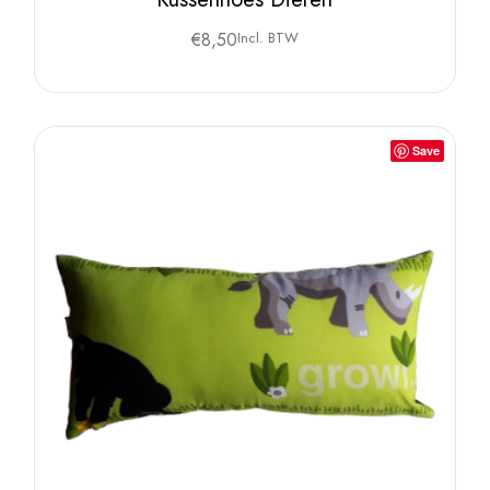
€
8,50
Incl. BTW
Save