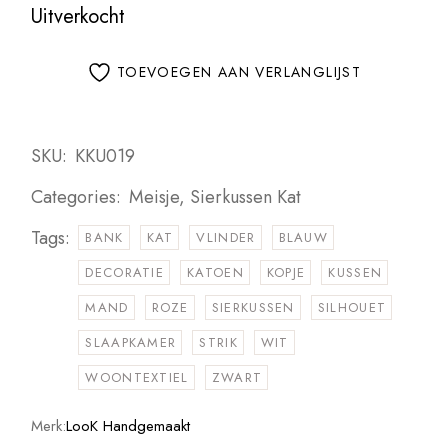
Uitverkocht
TOEVOEGEN AAN VERLANGLIJST
SKU:
KKU019
Categories:
Meisje
,
Sierkussen Kat
Tags:
BANK
KAT
VLINDER
BLAUW
DECORATIE
KATOEN
KOPJE
KUSSEN
MAND
ROZE
SIERKUSSEN
SILHOUET
SLAAPKAMER
STRIK
WIT
WOONTEXTIEL
ZWART
Merk:
LooK Handgemaakt