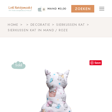
Skip
to
ZOEKEN
the
MAND
€
0,00
0
content
HOME
DECORATIE
SIERKUSSEN KAT
SIERKUSSEN KAT IN MAND / ROZE
Save
Sold