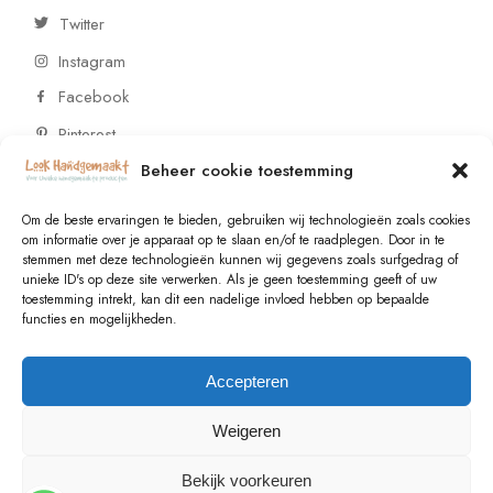
Twitter
Instagram
Facebook
Pinterest
Beheer cookie toestemming
CONTACT
Om de beste ervaringen te bieden, gebruiken wij technologieën zoals cookies
om informatie over je apparaat op te slaan en/of te raadplegen. Door in te
stemmen met deze technologieën kunnen wij gegevens zoals surfgedrag of
Vragen of wensen? Neem contact op!
unieke ID's op deze site verwerken. Als je geen toestemming geeft of uw
toestemming intrekt, kan dit een nadelige invloed hebben op bepaalde
+31 (0)6 229 021 29
functies en mogelijkheden.
info@lookhandgemaakt.nl
Accepteren
Weigeren
Bekijk voorkeuren
© 2023
Valk Systems
, All Rights Reserved