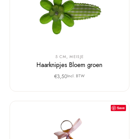
5 CM
MEISJE
Haarknipjes Bloem groen
€
3,50
Incl. BTW
Save