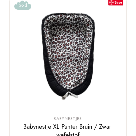
Save
Sold
BABYNESTJES
Babynestje XL Panter Bruin / Zwart
wafelstof