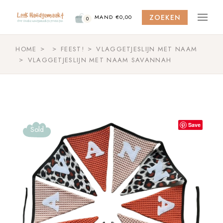
Skip
to
ZOEKEN
the
MAND
€
0,00
0
content
HOME
FEEST!
VLAGGETJESLIJN MET NAAM
VLAGGETJESLIJN MET NAAM SAVANNAH
Save
Sold