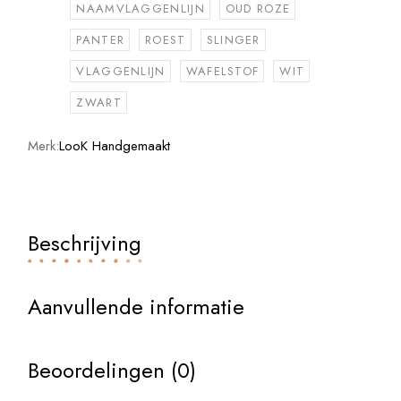
NAAMVLAGGENLIJN
OUD ROZE
PANTER
ROEST
SLINGER
VLAGGENLIJN
WAFELSTOF
WIT
ZWART
Merk:
LooK Handgemaakt
Beschrijving
Aanvullende informatie
Beoordelingen (0)