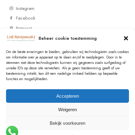
Instagram
Facebook
Pinterest
Beheer cookie toestemming
CONTACT
Om de beste ervaringen te bieden, gebruiken wij technologieën zoals cookies
om informatie over je apparaat op te slaan en/of te raadplegen. Door in te
stemmen met deze technologieën kunnen wij gegevens zoals surfgedrag of
Vragen of wensen? Neem contact op!
unieke ID's op deze site verwerken. Als je geen toestemming geeft of uw
toestemming intrekt, kan dit een nadelige invloed hebben op bepaalde
+31 (0)6 229 021 29
functies en mogelijkheden.
info@lookhandgemaakt.nl
Accepteren
Weigeren
Bekijk voorkeuren
© 2023
Valk Systems
, All Rights Reserved