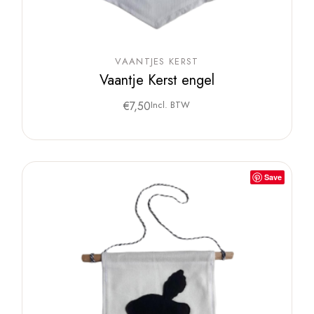
VAANTJES KERST
Vaantje Kerst engel
€
7,50
Incl. BTW
Save