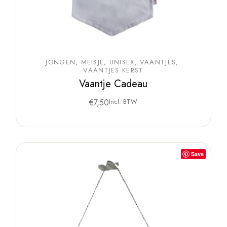
JONGEN
MEISJE
UNISEX
VAANTJES
VAANTJES KERST
Vaantje Cadeau
€
7,50
Incl. BTW
Save