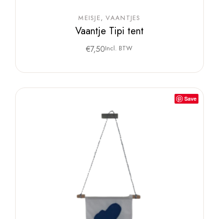
MEISJE
VAANTJES
Vaantje Tipi tent
€
7,50
Incl. BTW
Save