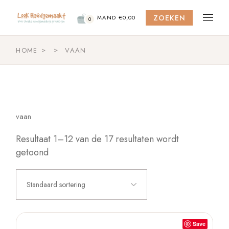
Skip
to
ZOEKEN
the
MAND
€
0,00
0
content
HOME
VAAN
vaan
Resultaat 1–12 van de 17 resultaten wordt
getoond
Standaard sortering
Save