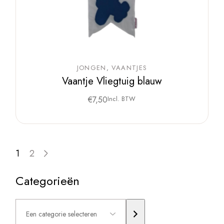
JONGEN
VAANTJES
Vaantje Vliegtuig blauw
€
7,50
Incl. BTW
1
2
Categorieën
Een
categorie
selecteren