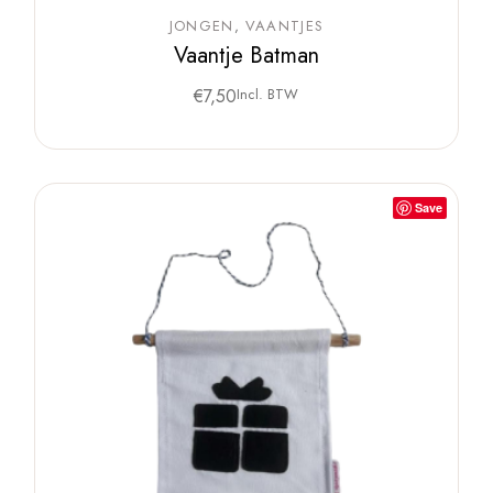
JONGEN
VAANTJES
Vaantje Batman
€
7,50
Incl. BTW
Save