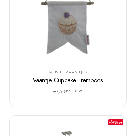
MEISJE
VAANTJES
Vaantje Cupcake Framboos
€
7,50
Incl. BTW
Save