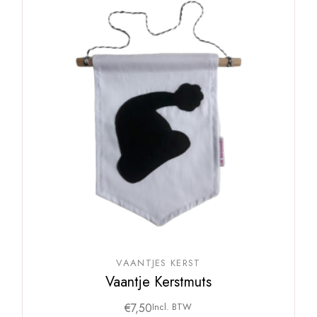
VAANTJES KERST
Vaantje Kerstmuts
€
7,50
Incl. BTW