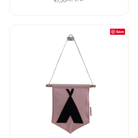
€
7,50
Save