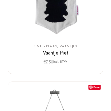
SINTERKLAAS
VAANTJES
Vaantje Piet
€
7,50
Incl. BTW
Save