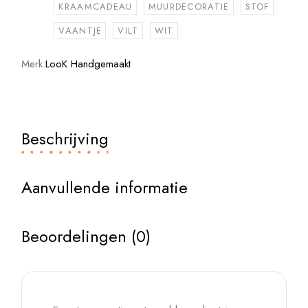
KRAAMCADEAU
MUURDECORATIE
STOF
VAANTJE
VILT
WIT
Merk:
LooK Handgemaakt
Beschrijving
Aanvullende informatie
Beoordelingen (0)