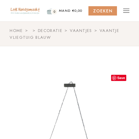
Skip
to
ZOEKEN
the
MAND
€
0,00
0
content
HOME
DECORATIE
VAANTJES
VAANTJE
VLIEGTUIG BLAUW
Save