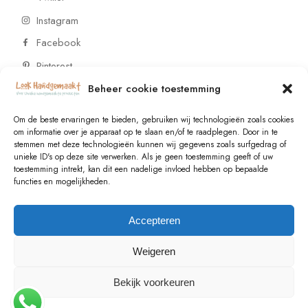
Instagram
Facebook
Pinterest
Beheer cookie toestemming
CONTACT
Om de beste ervaringen te bieden, gebruiken wij technologieën zoals cookies
om informatie over je apparaat op te slaan en/of te raadplegen. Door in te
stemmen met deze technologieën kunnen wij gegevens zoals surfgedrag of
Vragen of wensen? Neem contact op!
unieke ID's op deze site verwerken. Als je geen toestemming geeft of uw
toestemming intrekt, kan dit een nadelige invloed hebben op bepaalde
+31 (0)6 229 021 29
functies en mogelijkheden.
info@lookhandgemaakt.nl
Accepteren
Weigeren
Bekijk voorkeuren
© 2023
Valk Systems
, All Rights Reserved