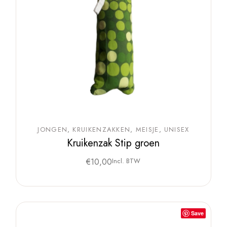
JONGEN
KRUIKENZAKKEN
MEISJE
UNISEX
Kruikenzak Stip groen
€
10,00
Incl. BTW
Save