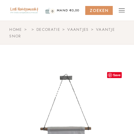
Skip
to
ZOEKEN
the
MAND
€
0,00
0
content
HOME
DECORATIE
VAANTJES
VAANTJE
SNOR
Save