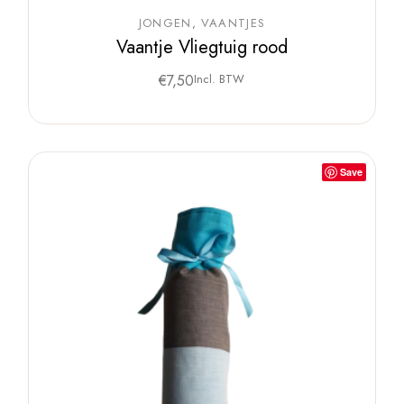
JONGEN
VAANTJES
Vaantje Vliegtuig rood
€
7,50
Incl. BTW
Save