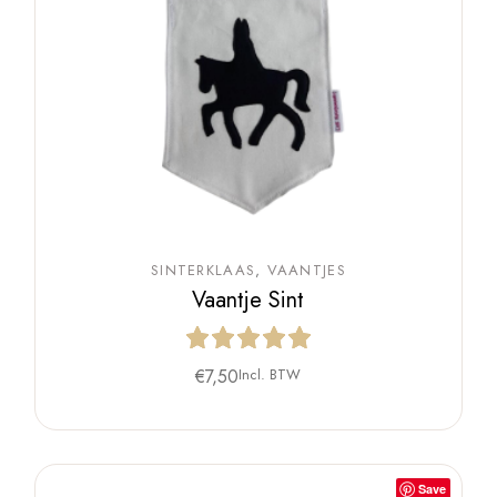
SINTERKLAAS
VAANTJES
Vaantje Sint
€
7,50
Incl. BTW
Save