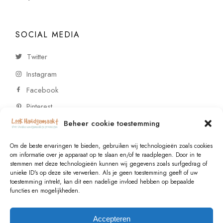
SOCIAL MEDIA
Twitter
Instagram
Facebook
Pinterest
Beheer cookie toestemming
CONTACT
Om de beste ervaringen te bieden, gebruiken wij technologieën zoals cookies
om informatie over je apparaat op te slaan en/of te raadplegen. Door in te
stemmen met deze technologieën kunnen wij gegevens zoals surfgedrag of
Vragen of wensen? Neem contact op!
unieke ID's op deze site verwerken. Als je geen toestemming geeft of uw
toestemming intrekt, kan dit een nadelige invloed hebben op bepaalde
+31 (0)6 229 021 29
functies en mogelijkheden.
info@lookhandgemaakt.nl
Accepteren