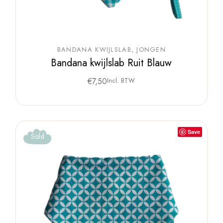
BANDANA KWIJLSLAB
JONGEN
Bandana kwijlslab Ruit Blauw
€
7,50
Incl. BTW
Save
Sold