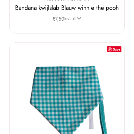
Bandana kwijlslab Blauw winnie the pooh
€
7,50
Incl. BTW
Save