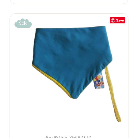
Save
Sold
BANDANA KWIJLSLAB