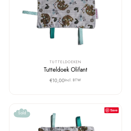
TUTTELDOEKEN
Tutteldoek Olifant
€
10,00
Incl. BTW
Save
Sold