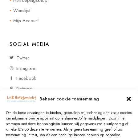
Herroepingsknop
Wenslijst
Mijn Account
SOCIAL MEDIA
Twitter
Instagram
Facebook
Pinterest
Beheer cookie toestemming
CONTACT
Om de beste ervaringen te bieden, gebruiken wij technologieën zoals cookies
om informatie over je apparaat op te slaan en/of te raadplegen. Door in te
stemmen met deze technologieën kunnen wij gegevens zoals surfgedrag of
Vragen of wensen? Neem contact op!
unieke ID's op deze site verwerken. Als je geen toestemming geeft of uw
toestemming intrekt, kan dit een nadelige invloed hebben op bepaalde
+31 (0)6 229 021 29