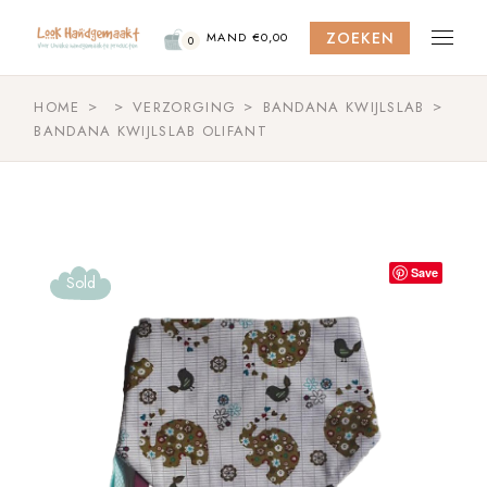
Skip
to
ZOEKEN
the
MAND
€
0,00
0
content
HOME
VERZORGING
BANDANA KWIJLSLAB
BANDANA KWIJLSLAB OLIFANT
Save
Sold