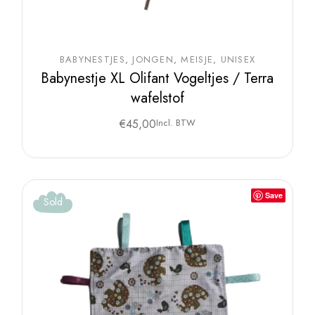
BABYNESTJES
JONGEN
MEISJE
UNISEX
Babynestje XL Olifant Vogeltjes / Terra
wafelstof
€
45,00
Incl. BTW
Save
Sold