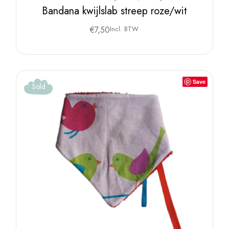
Bandana kwijlslab streep roze/wit
€
7,50
Incl. BTW
Save
Sold