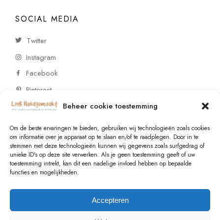
SOCIAL MEDIA
Twitter
Instagram
Facebook
Pinterest
Beheer cookie toestemming
CONTACT
Om de beste ervaringen te bieden, gebruiken wij technologieën zoals cookies
om informatie over je apparaat op te slaan en/of te raadplegen. Door in te
stemmen met deze technologieën kunnen wij gegevens zoals surfgedrag of
Vragen of wensen? Neem contact op!
unieke ID's op deze site verwerken. Als je geen toestemming geeft of uw
toestemming intrekt, kan dit een nadelige invloed hebben op bepaalde
+31 (0)6 229 021 29
functies en mogelijkheden.
info@lookhandgemaakt.nl
Accepteren