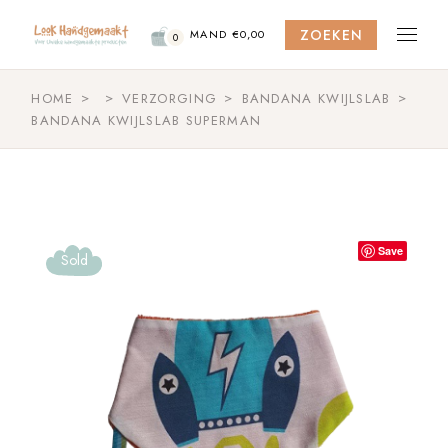
Skip
to
ZOEKEN
the
MAND
€
0,00
0
content
HOME
VERZORGING
BANDANA KWIJLSLAB
BANDANA KWIJLSLAB SUPERMAN
Save
Sold