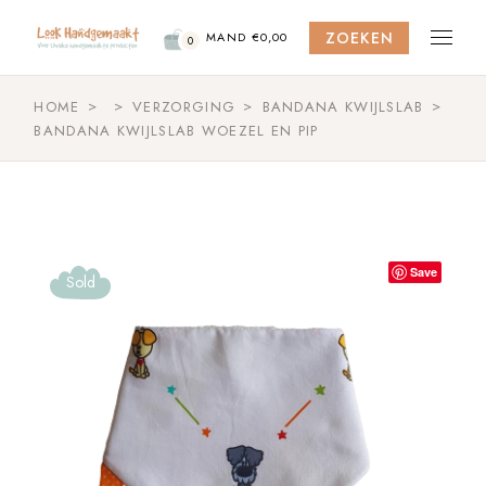
Skip
to
ZOEKEN
the
MAND
€
0,00
0
content
HOME
VERZORGING
BANDANA KWIJLSLAB
BANDANA KWIJLSLAB WOEZEL EN PIP
Save
Sold