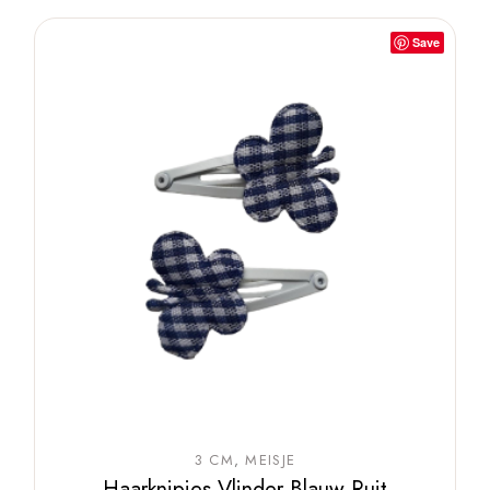
Save
3 CM
MEISJE
Haarknipjes Vlinder Blauw Ruit