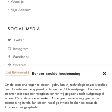
Wenslijst
Mijn Account
SOCIAL MEDIA
Twitter
Instagram
Facebook
Pinterest
Beheer cookie toestemming
CONTACT
Om de beste ervaringen te bieden, gebruiken wij technologieën zoals cookies
om informatie over je apparaat op te slaan en/of te raadplegen. Door in te
stemmen met deze technologieën kunnen wij gegevens zoals surfgedrag of
Vragen of wensen? Neem contact op!
unieke ID's op deze site verwerken. Als je geen toestemming geeft of uw
toestemming intrekt, kan dit een nadelige invloed hebben op bepaalde
+31 (0)6 229 021 29
functies en mogelijkheden.