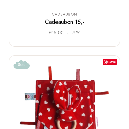
CADEAUBON
Cadeaubon 15,-
€
15,00
Incl. BTW
Save
Sold