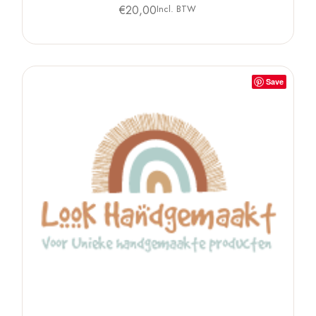
€
20,00
Incl. BTW
Save