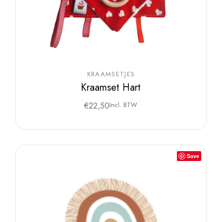
KRAAMSETJES
Kraamset Hart
€
22,50
Incl. BTW
Save