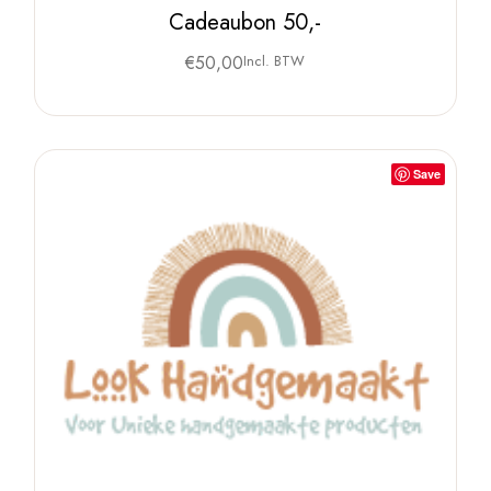
Cadeaubon 50,-
€
50,00
Incl. BTW
Save