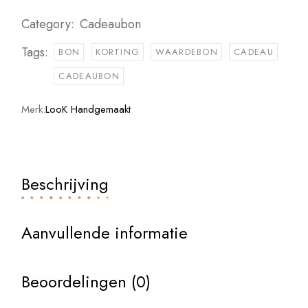
Category:
Cadeaubon
Tags:
BON
KORTING
WAARDEBON
CADEAU
CADEAUBON
Merk:
LooK Handgemaakt
Beschrijving
Aanvullende informatie
Beoordelingen (0)