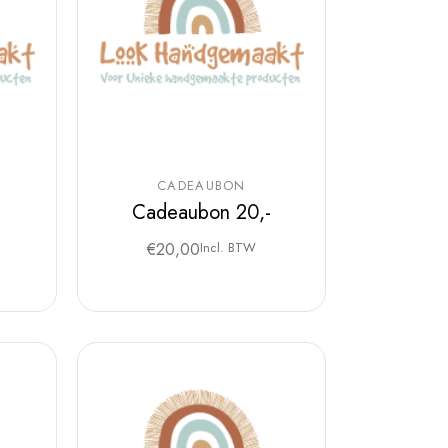
CADEAUBON
-
Cadeaubon 20,-
€
20,00
Incl. BTW