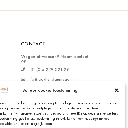
CONTACT
Vragen of wensen? Neem contact
op!
+31 (0)6 229 021 29
info@lookhandgemaakt.nl
Beheer cookie toestemming
ervaringen te bieden, gebruiken wij technologieën zoals cookies om informatie
raat op te slaan en/of te raadplegen. Door in te stemmen met deze
n kunnen wij gegevens zoals surfgedrag of unieke ID's op deze site verwerken.
toestemming geeft of uw toestemming intrekt, kan dit een nadelige invloed
paalde functies en mogelijkheden.