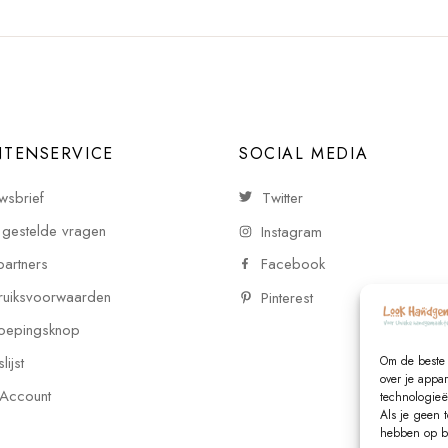
NTENSERVICE
SOCIAL MEDIA
wsbrief
Twitter
 gestelde vragen
Instagram
partners
Facebook
uiksvoorwaarden
Pinterest
oepingsknop
ijst
Om de beste 
over je appa
 Account
technologieë
Als je geen 
hebben op be