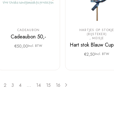
CADEAUBON
HARTJES OP STOKJ
(BIJSTEKER)
Cadeaubon 50,-
MEISJE
Hart stok Blauw Cu
€
50,00
Incl. BTW
€
2,50
Incl. BTW
2
3
4
…
14
15
16