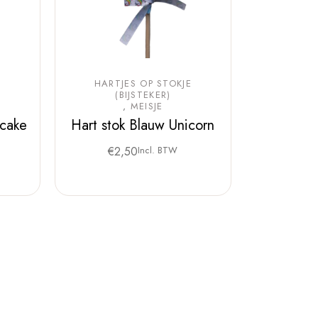
E
HARTJES OP STOKJE
(BIJSTEKER)
MEISJE
pcake
Hart stok Blauw Unicorn
€
2,50
Incl. BTW