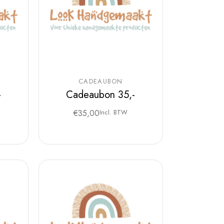
CADEAUBON
-
Cadeaubon 35,-
€
35,00
Incl. BTW