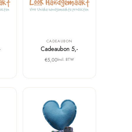
CADEAUBON
-
Cadeaubon 5,-
€
5,00
Incl. BTW