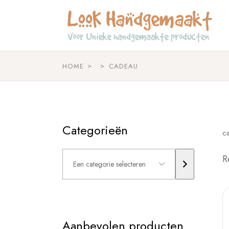
Skip
to
the
content
HOME
CADEAU
Categorieën
c
Een
R
categorie
selecteren
Aanbevolen producten