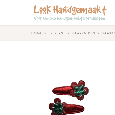
Skip
to
the
content
HOME
KERST
HAARKNIPJES
HAARK