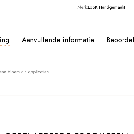
Merk:
LooK Handgemaakt
ing
Aanvullende informatie
Beoordel
ene bloem als applicaties.