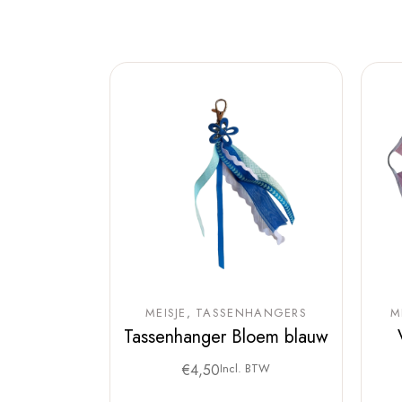
MEISJE
TASSENHANGERS
M
Tassenhanger Bloem blauw
€
4,50
Incl. BTW