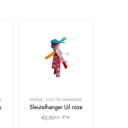
S
MEISJE
SLEUTELHANGERS
s
Sleutelhanger Uil roze
€
3,50
Incl. BTW