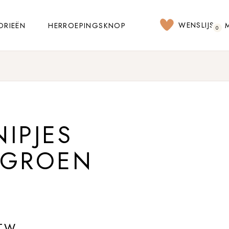
WENSLIJST
ORIEËN
HERROEPINGSKNOP
0
IPJES
 GROEN
BTW