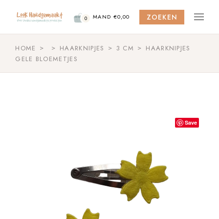
Skip
to
ZOEKEN
the
MAND
€
0,00
0
content
HOME
HAARKNIPJES
3 CM
HAARKNIPJES
GELE BLOEMETJES
Save