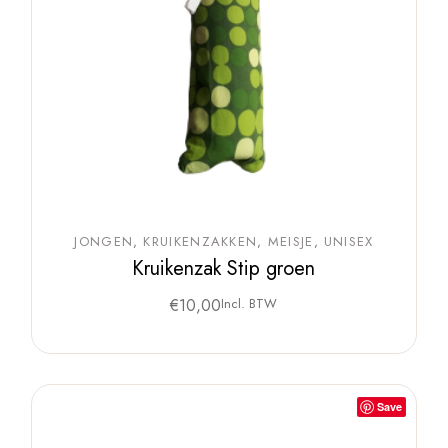
JONGEN
KRUIKENZAKKEN
MEISJE
UNISEX
Kruikenzak Stip groen
€
10,00
Incl. BTW
Save