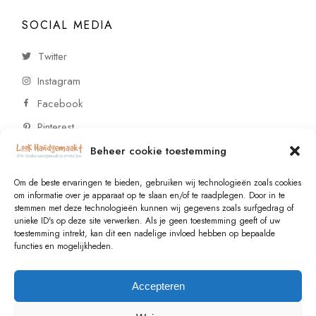
SOCIAL MEDIA
Twitter
Instagram
Facebook
Pinterest
Beheer cookie toestemming
CONTACT
Om de beste ervaringen te bieden, gebruiken wij technologieën zoals cookies
om informatie over je apparaat op te slaan en/of te raadplegen. Door in te
stemmen met deze technologieën kunnen wij gegevens zoals surfgedrag of
Vragen of wensen? Neem contact op!
unieke ID's op deze site verwerken. Als je geen toestemming geeft of uw
toestemming intrekt, kan dit een nadelige invloed hebben op bepaalde
+31 (0)6 229 021 29
functies en mogelijkheden.
info@lookhandgemaakt.nl
Accepteren