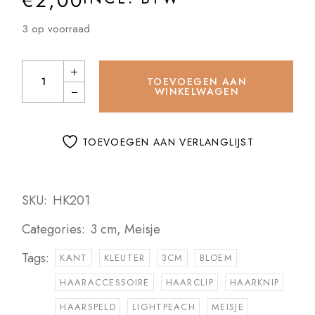
€
2,00
3 op voorraad
Haarknipjes Bloem Kant Light peach quantity
TOEVOEGEN AAN
WINKELWAGEN
TOEVOEGEN AAN VERLANGLIJST
SKU:
HK201
Categories:
3 cm
,
Meisje
Tags:
KANT
KLEUTER
3CM
BLOEM
HAARACCESSOIRE
HAARCLIP
HAARKNIP
HAARSPELD
LIGHTPEACH
MEISJE