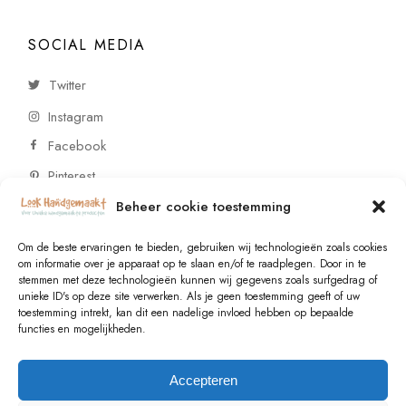
SOCIAL MEDIA
Twitter
Instagram
Facebook
Pinterest
Beheer cookie toestemming
CONTACT
Om de beste ervaringen te bieden, gebruiken wij technologieën zoals cookies
om informatie over je apparaat op te slaan en/of te raadplegen. Door in te
stemmen met deze technologieën kunnen wij gegevens zoals surfgedrag of
Vragen of wensen? Neem contact op!
unieke ID's op deze site verwerken. Als je geen toestemming geeft of uw
toestemming intrekt, kan dit een nadelige invloed hebben op bepaalde
+31 (0)6 229 021 29
functies en mogelijkheden.
info@lookhandgemaakt.nl
Accepteren