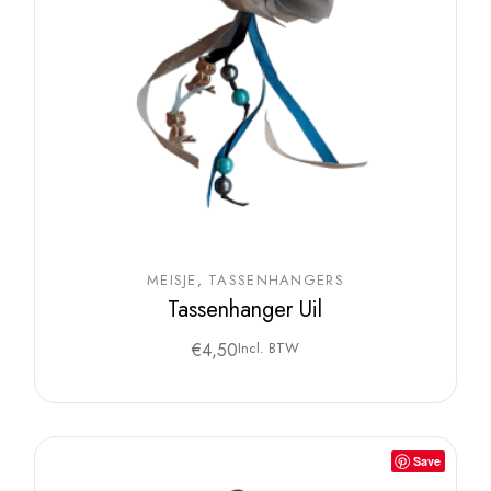
MEISJE
TASSENHANGERS
Tassenhanger Uil
€
4,50
Incl. BTW
Save