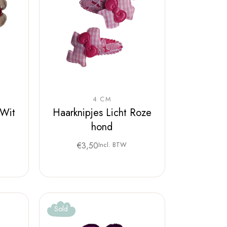
4 CM
 Wit
Haarknipjes Licht Roze
hond
€
3,50
Incl. BTW
Sold