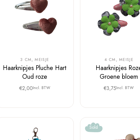
3 CM
MEISJE
4 CM
MEISJE
Haarknipjes Pluche Hart
Haarknipjes Roz
Oud roze
Groene bloem
€
2,00
Incl. BTW
€
3,75
Incl. BTW
Sold