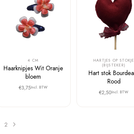
4 CM
HARTJES OP STOKJ
(BIJSTEKER)
Haarknipjes Wit Oranje
Hart stok Bourdea
bloem
Rood
€
3,75
Incl. BTW
€
2,50
Incl. BTW
2