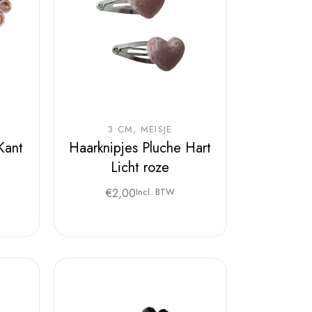
3 CM
MEISJE
Kant
Haarknipjes Pluche Hart
Licht roze
€
2,00
Incl. BTW