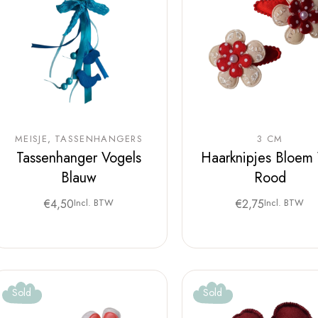
MEISJE
TASSENHANGERS
3 CM
Tassenhanger Vogels
Haarknipjes Bloem
Blauw
Rood
€
4,50
Incl. BTW
€
2,75
Incl. BTW
Sold
Sold