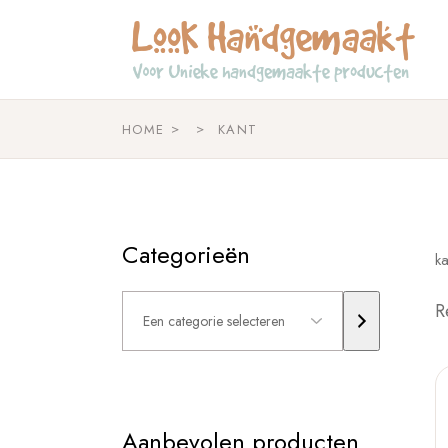
Skip
to
the
content
HOME
KANT
Categorieën
ka
Een
R
categorie
selecteren
Aanbevolen producten