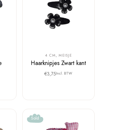
4 CM
MEISJE
e
Haarknipjes Zwart kant
€
3,75
Incl. BTW
Sold