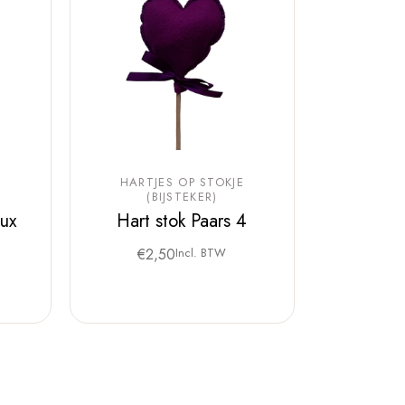
E
HARTJES OP STOKJE
(BIJSTEKER)
ux
Hart stok Paars 4
€
2,50
Incl. BTW