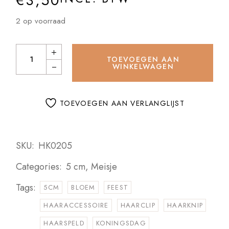
€
3,50
2 op voorraad
Haarknipjes Bloem Oranje wit quantity
TOEVOEGEN AAN
WINKELWAGEN
TOEVOEGEN AAN VERLANGLIJST
SKU:
HK0205
Categories:
5 cm
,
Meisje
Tags:
5CM
BLOEM
FEEST
HAARACCESSOIRE
HAARCLIP
HAARKNIP
HAARSPELD
KONINGSDAG