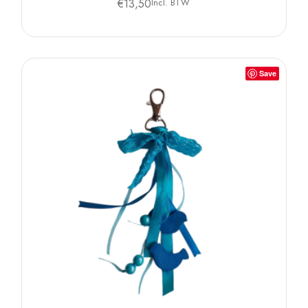
€
13,50
Incl. BTW
Save