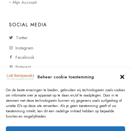
Mijn Account
SOCIAL MEDIA
Twitter
Instagram
Facebook
Pinterest
Beheer cookie toestemming
CONTACT
Om de beste ervaringen te bieden, gebruiken wij technologieën zoals cookies
om informatie over je apparaat op te slaan en/of te raadplegen. Door in te
stemmen met deze technologieën kunnen wij gegevens zoals surfgedrag of
Vragen of wensen? Neem contact op!
unieke ID's op deze site verwerken. Als je geen toestemming geeft of uw
toestemming intrekt, kan dit een nadelige invloed hebben op bepaalde
+31 (0)6 229 021 29
functies en mogelijkheden.
info@lookhandgemaakt.nl