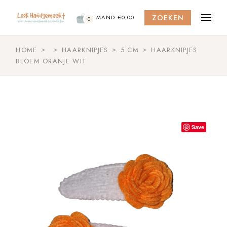
Skip
to
ZOEKEN
the
MAND
€
0,00
0
content
HOME
HAARKNIPJES
5 CM
HAARKNIPJES
BLOEM ORANJE WIT
Save