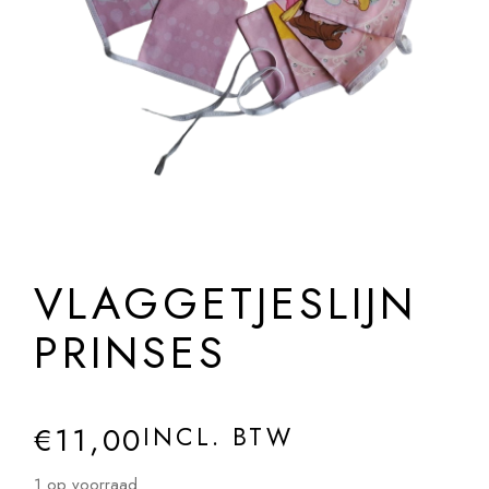
VLAGGETJESLIJN
PRINSES
€
11,00
INCL. BTW
1 op voorraad