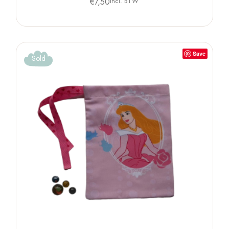
€
7,50
Incl. BTW
Save
Sold