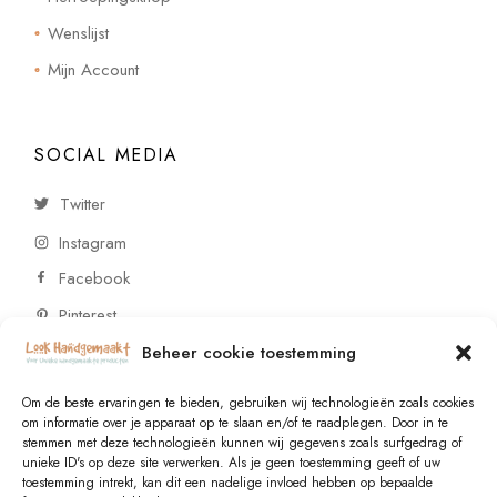
Wenslijst
Mijn Account
SOCIAL MEDIA
Twitter
Instagram
Facebook
Pinterest
Beheer cookie toestemming
CONTACT
Om de beste ervaringen te bieden, gebruiken wij technologieën zoals cookies
om informatie over je apparaat op te slaan en/of te raadplegen. Door in te
stemmen met deze technologieën kunnen wij gegevens zoals surfgedrag of
Vragen of wensen? Neem contact op!
unieke ID's op deze site verwerken. Als je geen toestemming geeft of uw
toestemming intrekt, kan dit een nadelige invloed hebben op bepaalde
+31 (0)6 229 021 29