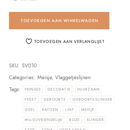
TOEVOEGEN AAN WINKELWAGEN
TOEVOEGEN AAN VERLANGLIJST
SKU:
SV010
Categories:
Meisje
,
Vlaggetjeslijnen
Tags:
PRINSES
DECORATIE
DUURZAAM
FEEST
GEBOORTE
GEBOORTESLINGER
GEEL
KATOEN
LINT
MEISJE
MILIEUVRIENDELIJK
ROZE
SLINGER
STOF
STRIK
VERJAARDAG