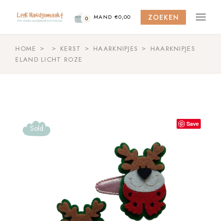
Skip
to
ZOEKEN
the
MAND
€
0,00
0
content
HOME
KERST
HAARKNIPJES
HAARKNIPJES
ELAND LICHT ROZE
Save
Sold