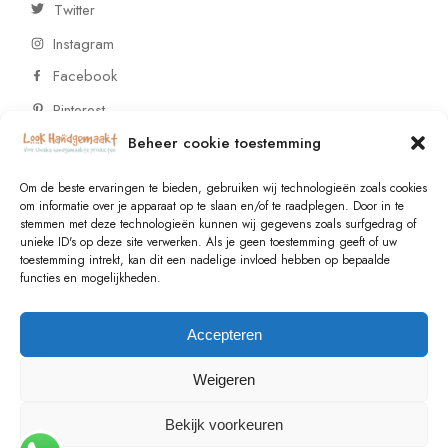
Twitter
Instagram
Facebook
Pinterest
Beheer cookie toestemming
CONTACT
Om de beste ervaringen te bieden, gebruiken wij technologieën zoals cookies
om informatie over je apparaat op te slaan en/of te raadplegen. Door in te
stemmen met deze technologieën kunnen wij gegevens zoals surfgedrag of
Vragen of wensen? Neem contact op!
unieke ID's op deze site verwerken. Als je geen toestemming geeft of uw
toestemming intrekt, kan dit een nadelige invloed hebben op bepaalde
+31 (0)6 229 021 29
functies en mogelijkheden.
info@lookhandgemaakt.nl
Accepteren
Weigeren
Bekijk voorkeuren
© 2023
Valk Systems
, All Rights Reserved