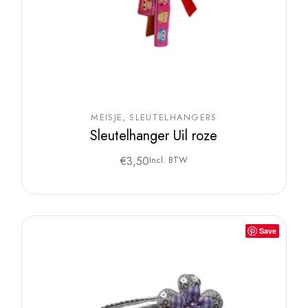
MEISJE
SLEUTELHANGERS
Sleutelhanger Uil roze
€
3,50
Incl. BTW
Save