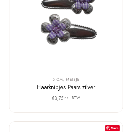
5 CM
MEISJE
Haarknipjes Paars zilver
€
3,75
Incl. BTW
Save