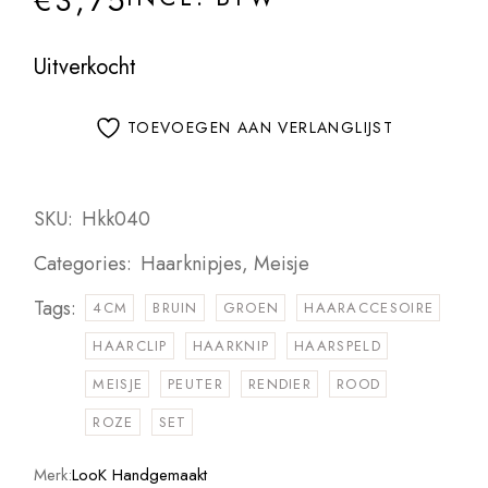
€
3,75
Uitverkocht
TOEVOEGEN AAN VERLANGLIJST
SKU:
Hkk040
Categories:
Haarknipjes
,
Meisje
Tags:
4CM
BRUIN
GROEN
HAARACCESOIRE
HAARCLIP
HAARKNIP
HAARSPELD
MEISJE
PEUTER
RENDIER
ROOD
ROZE
SET
Merk:
LooK Handgemaakt