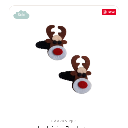
Save
Sold
HAARKNIPJES