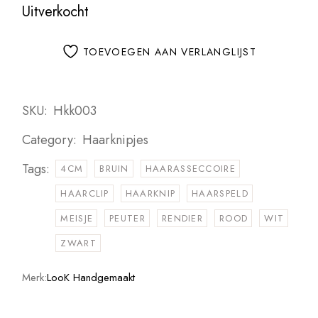
Uitverkocht
TOEVOEGEN AAN VERLANGLIJST
SKU:
Hkk003
Category:
Haarknipjes
Tags:
4CM
BRUIN
HAARASSECCOIRE
HAARCLIP
HAARKNIP
HAARSPELD
MEISJE
PEUTER
RENDIER
ROOD
WIT
ZWART
Merk:
LooK Handgemaakt