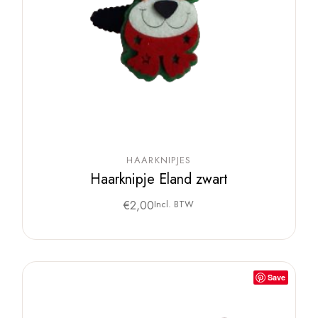
HAARKNIPJES
Haarknipje Eland zwart
€
2,00
Incl. BTW
Save