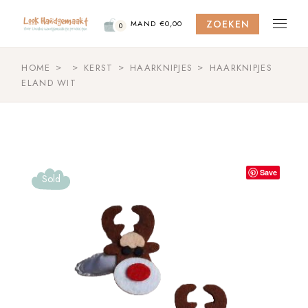
Skip
to
ZOEKEN
the
MAND
€
0,00
0
content
HOME
KERST
HAARKNIPJES
HAARKNIPJES
ELAND WIT
Save
Sold