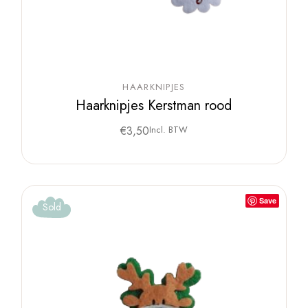
HAARKNIPJES
Haarknipjes Kerstman rood
€
3,50
Incl. BTW
Save
Sold