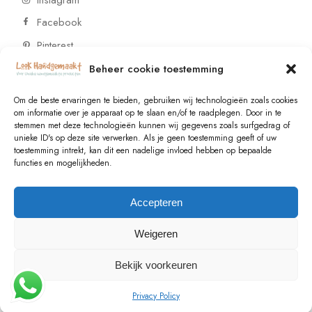
Facebook
Pinterest
Beheer cookie toestemming
CONTACT
Om de beste ervaringen te bieden, gebruiken wij technologieën zoals cookies
om informatie over je apparaat op te slaan en/of te raadplegen. Door in te
stemmen met deze technologieën kunnen wij gegevens zoals surfgedrag of
Vragen of wensen? Neem contact op!
unieke ID's op deze site verwerken. Als je geen toestemming geeft of uw
toestemming intrekt, kan dit een nadelige invloed hebben op bepaalde
+31 (0)6 229 021 29
functies en mogelijkheden.
info@lookhandgemaakt.nl
Accepteren
Weigeren
Bekijk voorkeuren
© 2023
Valk Systems
, All Rights Reserved
Privacy Policy