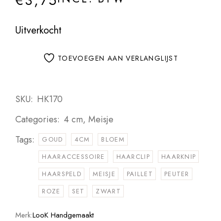
€
3,75
Uitverkocht
TOEVOEGEN AAN VERLANGLIJST
SKU:
HK170
Categories:
4 cm
,
Meisje
Tags:
GOUD
4CM
BLOEM
HAARACCESSOIRE
HAARCLIP
HAARKNIP
HAARSPELD
MEISJE
PAILLET
PEUTER
ROZE
SET
ZWART
Merk:
LooK Handgemaakt