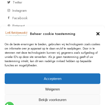
Twitter
Instagram
Facebook
Pinterest
Beheer cookie toestemming
CONTACT
Om de beste ervaringen te bieden, gebruiken wij technologieën zoals cookies
om informatie over je apparaat op te slaan en/of te raadplegen. Door in te
stemmen met deze technologieën kunnen wij gegevens zoals surfgedrag of
Vragen of wensen? Neem contact op!
unieke ID's op deze site verwerken. Als je geen toestemming geeft of uw
toestemming intrekt, kan dit een nadelige invloed hebben op bepaalde
+31 (0)6 229 021 29
functies en mogelijkheden.
info@lookhandgemaakt.nl
Accepteren
Weigeren
Bekijk voorkeuren
© 2023
Valk Systems
, All Rights Reserved