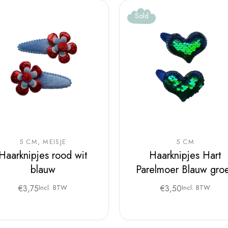
Sold
5 CM
MEISJE
5 CM
Haarknipjes rood wit
Haarknipjes Hart
blauw
Parelmoer Blauw gro
€
3,75
Incl. BTW
€
3,50
Incl. BTW