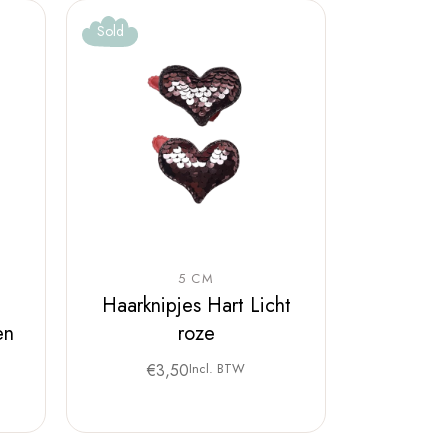
Sold
5 CM
Haarknipjes Hart Licht
en
roze
€
3,50
Incl. BTW