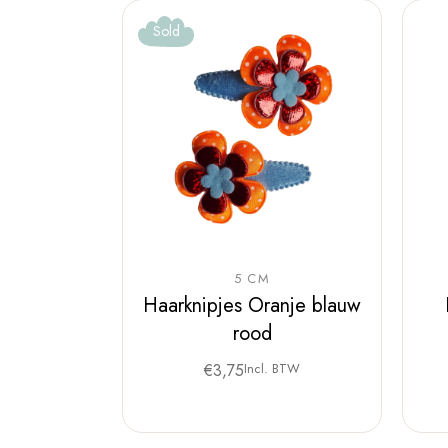
Sold
5 CM
Haarknipjes Oranje blauw
rood
€
3,75
Incl. BTW