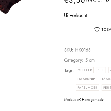
€
3,50
Uitverkocht
TOEV
SKU:
HK0163
Category:
5 cm
Tags:
GLITTER
SET
HAARKNIP
HAAR
PARELMOER
PEU
Merk:
LooK Handgemaakt