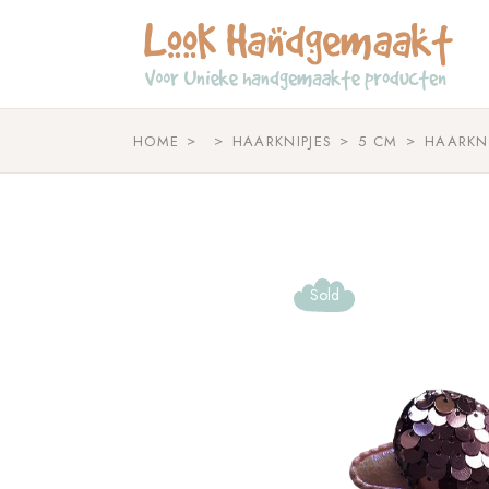
Skip
to
the
content
HOME
HAARKNIPJES
5 CM
HAARKNI
Sold