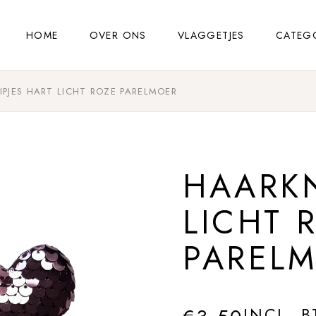
HOME
OVER ONS
VLAGGETJES
CATEG
PJES HART LICHT ROZE PARELMOER
HAARKN
LICHT 
PAREL
INCL. 