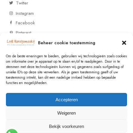
Twitter
Instagram
Facebook
Pinterest
Beheer cookie toestemming
CONTACT
Om de beste ervaringen te bieden, gebruiken wij technologieën zoals cookies
om informatie over je apparaat op te slaan en/of te raadplegen. Door in te
stemmen met deze technologieën kunnen wij gegevens zoals surfgedrag of
Vragen of wensen? Neem contact op!
unieke ID's op deze site verwerken. Als je geen toestemming geeft of uw
toestemming intrekt, kan dit een nadelige invloed hebben op bepaalde
+31 (0)6 229 021 29
functies en mogelijkheden.
info@lookhandgemaakt.nl
Accepteren
Weigeren
Bekijk voorkeuren
© 2023
Valk Systems
, All Rights Reserved