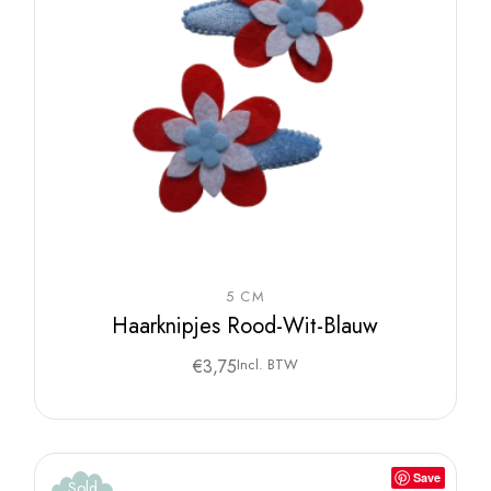
5 CM
Haarknipjes Rood-Wit-Blauw
€
3,75
Incl. BTW
Save
Sold