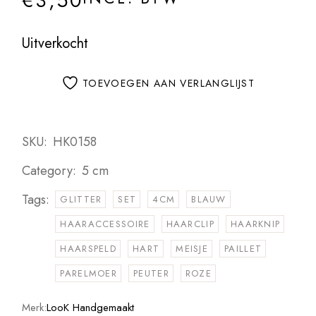
€
3,50
Uitverkocht
TOEVOEGEN AAN VERLANGLIJST
SKU:
HK0158
Category:
5 cm
Tags:
GLITTER
SET
4CM
BLAUW
HAARACCESSOIRE
HAARCLIP
HAARKNIP
HAARSPELD
HART
MEISJE
PAILLET
PARELMOER
PEUTER
ROZE
Merk:
LooK Handgemaakt