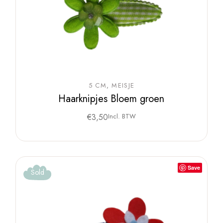
5 CM
MEISJE
Haarknipjes Bloem groen
€
3,50
Incl. BTW
Save
Sold