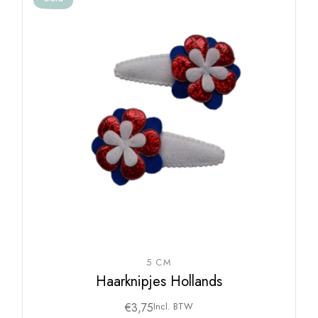
5 CM
Haarknipjes Hollands
€
3,75
Incl. BTW