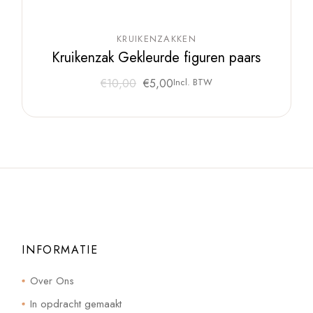
KRUIKENZAKKEN
Kruikenzak Gekleurde figuren paars
Oorspronkelijke
Huidige
€
10,00
€
5,00
Incl. BTW
prijs
prijs
was:
is:
€10,00.
€5,00.
INFORMATIE
Over Ons
In opdracht gemaakt