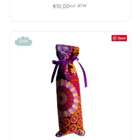
€
10,00
Incl. BTW
Save
Sold