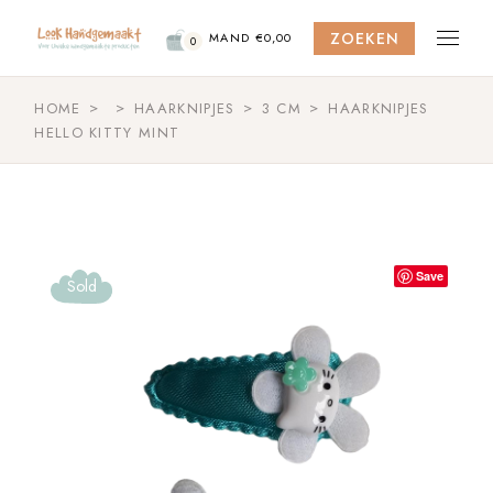
Skip
to
ZOEKEN
the
MAND
€
0,00
0
content
HOME
HAARKNIPJES
3 CM
HAARKNIPJES
HELLO KITTY MINT
Save
Sold