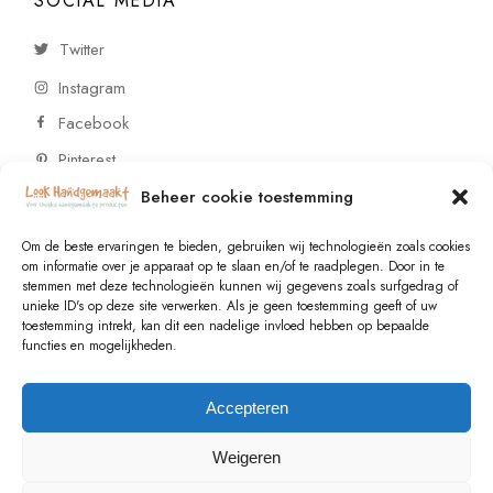
SOCIAL MEDIA
Twitter
Instagram
Facebook
Pinterest
Beheer cookie toestemming
CONTACT
Om de beste ervaringen te bieden, gebruiken wij technologieën zoals cookies
om informatie over je apparaat op te slaan en/of te raadplegen. Door in te
stemmen met deze technologieën kunnen wij gegevens zoals surfgedrag of
Vragen of wensen? Neem contact op!
unieke ID's op deze site verwerken. Als je geen toestemming geeft of uw
toestemming intrekt, kan dit een nadelige invloed hebben op bepaalde
+31 (0)6 229 021 29
functies en mogelijkheden.
info@lookhandgemaakt.nl
Accepteren
Weigeren