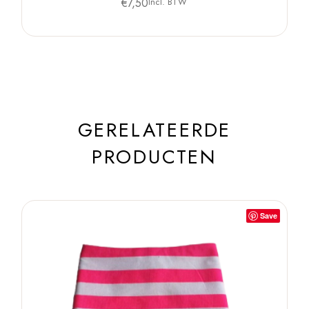
€
7,50
Incl. BTW
GERELATEERDE
PRODUCTEN
Save