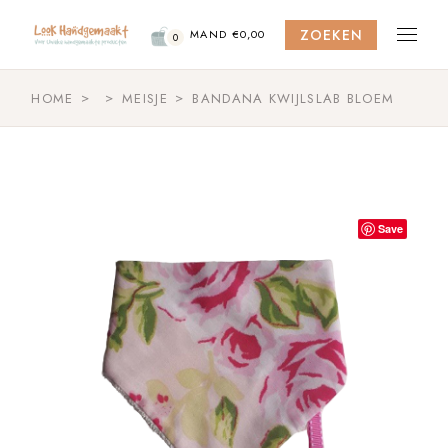
Skip
to
ZOEKEN
the
MAND
€
0,00
0
content
HOME
MEISJE
BANDANA KWIJLSLAB BLOEM
Save