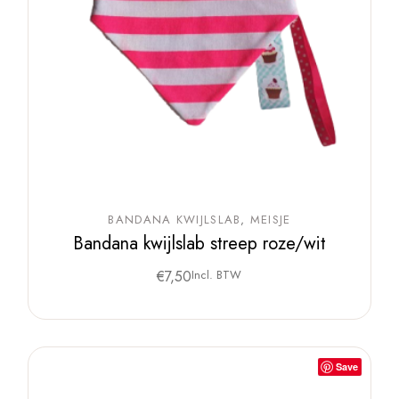
BANDANA KWIJLSLAB
MEISJE
Bandana kwijlslab streep roze/wit
€
7,50
Incl. BTW
Save