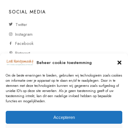
SOCIAL MEDIA
Twitter
Instagram
Facebook
Pinterest
Beheer cookie toestemming
CONTACT
Om de beste ervaringen te bieden, gebruiken wij technologieën zoals cookies
om informatie over je apparaat op te slaan en/of te raadplegen. Door in te
stemmen met deze technologieën kunnen wij gegevens zoals surfgedrag of
Vragen of wensen? Neem contact op!
unieke ID's op deze site verwerken. Als je geen toestemming geeft of uw
toestemming intrekt, kan dit een nadelige invloed hebben op bepaalde
+31 (0)6 229 021 29
functies en mogelijkheden.
info@lookhandgemaakt.nl
Accepteren