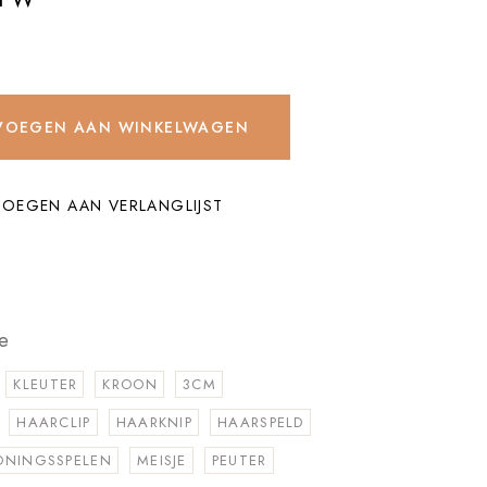
r quantity
VOEGEN AAN WINKELWAGEN
OEGEN AAN VERLANGLIJST
e
KLEUTER
KROON
3CM
HAARCLIP
HAARKNIP
HAARSPELD
ONINGSSPELEN
MEISJE
PEUTER