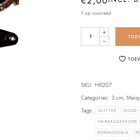
€
2,00
7 op voorraad
Haarknipjes Kroon Goud glitte
TOE
TOEV
SKU:
HK207
Categories:
3 cm
,
Meisj
Tags:
GLITTER
GOUD
HAARACCESSOIRE
KONINGSDAG
K