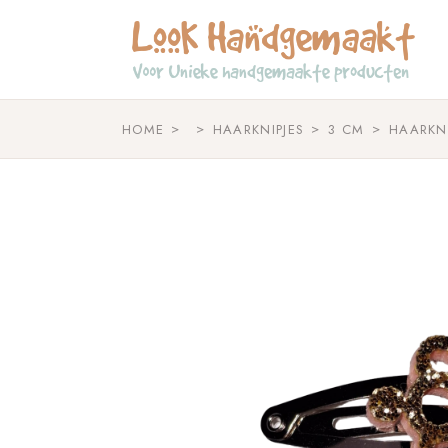
Skip
to
the
content
HOME
HAARKNIPJES
3 CM
HAARKN