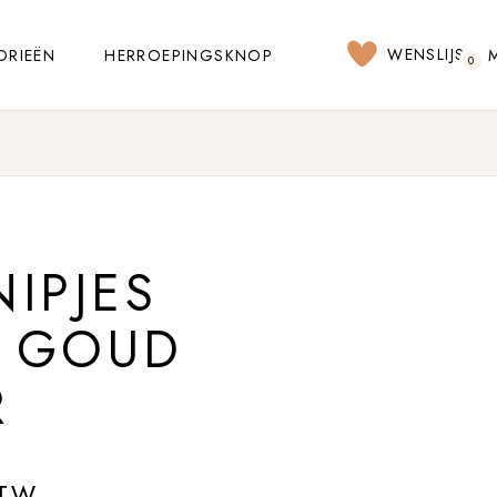
WENSLIJST
ORIEËN
HERROEPINGSKNOP
0
IPJES
 GOUD
R
BTW