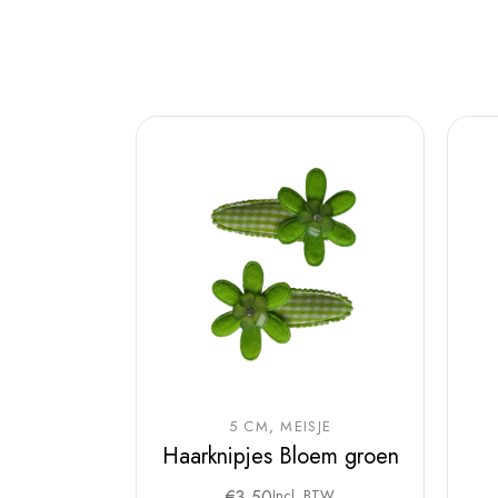
5 CM
MEISJE
Haarknipjes Bloem groen
€
3,50
Incl. BTW