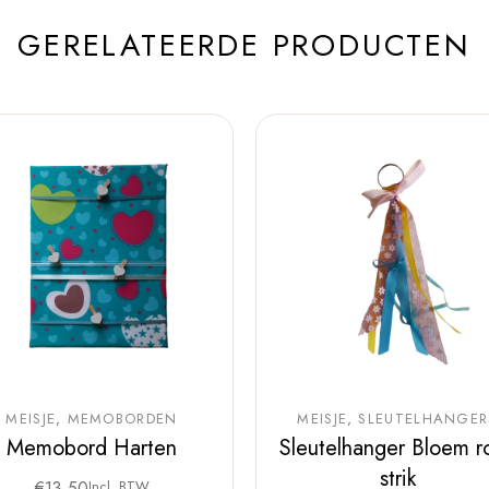
GERELATEERDE PRODUCTEN
MEISJE
MEMOBORDEN
MEISJE
SLEUTELHANGER
Memobord Harten
Sleutelhanger Bloem r
strik
€
13,50
Incl. BTW