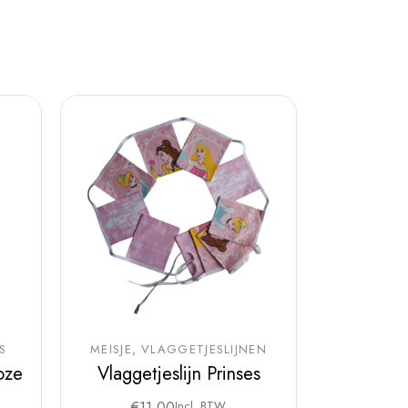
S
MEISJE
VLAGGETJESLIJNEN
oze
Vlaggetjeslijn Prinses
€
11,00
Incl. BTW