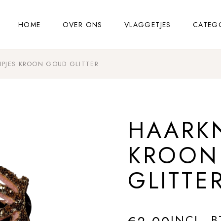
HOME
OVER ONS
VLAGGETJES
CATEG
IPJES KROON GOUD GLITTER
HAARKN
KROON
GLITTE
INCL. 