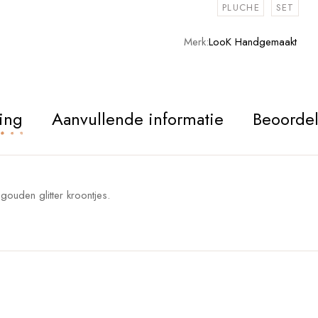
PLUCHE
SET
Merk:
LooK Handgemaakt
ing
Aanvullende informatie
Beoordel
gouden glitter kroontjes.