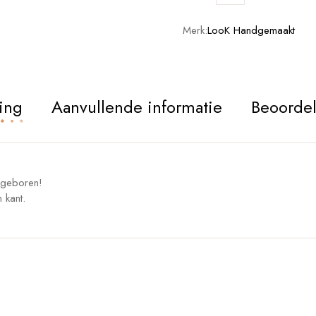
Merk:
LooK Handgemaakt
ing
Aanvullende informatie
Beoordel
s geboren!
 kant.