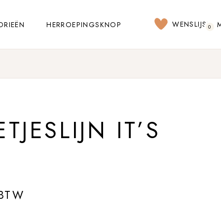
WENSLIJST
ORIEËN
HERROEPINGSKNOP
0
TJESLIJN IT’S
 BTW