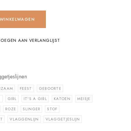
 WINKELWAGEN
OEGEN AAN VERLANGLIJST
ggetjeslijnen
RZAAM
FEEST
GEBOORTE
R
GIRL
IT'S A GIRL
KATOEN
MEISJE
ROZE
SLINGER
STOF
LT
VLAGGENLIJN
VLAGGETJESLIJN