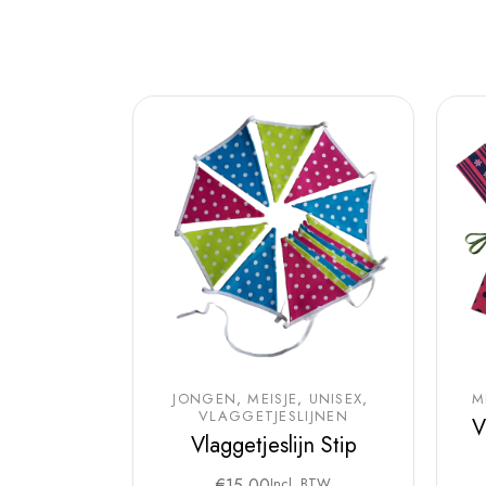
JONGEN
MEISJE
UNISEX
M
VLAGGETJESLIJNEN
V
Vlaggetjeslijn Stip
€
15,00
Incl. BTW