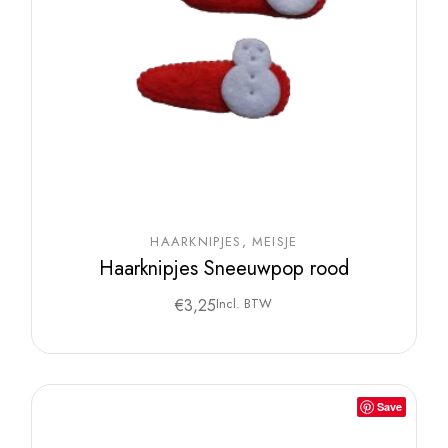
HAARKNIPJES
MEISJE
Haarknipjes Sneeuwpop rood
€
3,25
Incl. BTW
Save