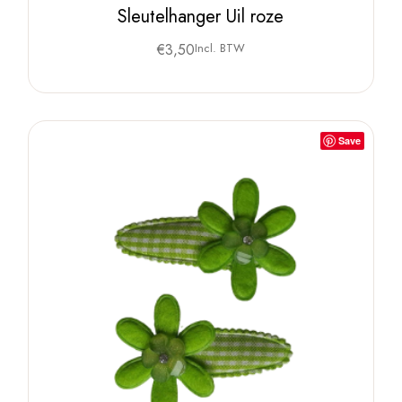
Sleutelhanger Uil roze
€
3,50
Incl. BTW
Save