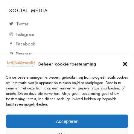
SOCIAL MEDIA
Twitter
Instagram
Facebook
Pinterest
Beheer cookie toestemming
CONTACT
Om de beste ervaringen te bieden, gebruiken wij technologieën zoals cookies
om informatie over je apparaat op te slaan en/of te raadplegen. Door in te
stemmen met deze technologieën kunnen wij gegevens zoals surfgedrag of
Vragen of wensen? Neem contact op!
unieke ID's op deze site verwerken. Als je geen toestemming geeft of uw
toestemming intrekt, kan dit een nadelige invloed hebben op bepaalde
+31 (0)6 229 021 29
functies en mogelijkheden.
info@lookhandgemaakt.nl
Accepteren