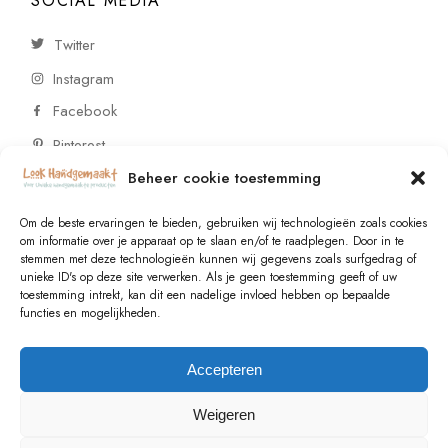
SOCIAL MEDIA
Twitter
Instagram
Facebook
Pinterest
Beheer cookie toestemming
CONTACT
Om de beste ervaringen te bieden, gebruiken wij technologieën zoals cookies
om informatie over je apparaat op te slaan en/of te raadplegen. Door in te
stemmen met deze technologieën kunnen wij gegevens zoals surfgedrag of
Vragen of wensen? Neem contact op!
unieke ID's op deze site verwerken. Als je geen toestemming geeft of uw
toestemming intrekt, kan dit een nadelige invloed hebben op bepaalde
+31 (0)6 229 021 29
functies en mogelijkheden.
info@lookhandgemaakt.nl
Accepteren
Weigeren