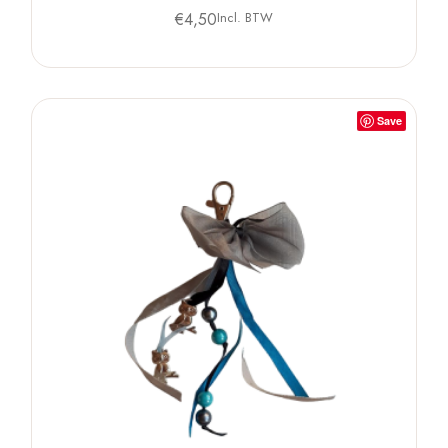
€
4,50
Incl. BTW
Save