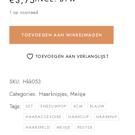
€
3,75
1 op voorraad
TOEVOEGEN AAN WINKELWAGEN
TOEVOEGEN AAN VERLANGLIJST
SKU:
Hkk053
Categories:
Haarknipjes
,
Meisje
Tags:
SET
SNEEUWPOP
4CM
BLAUW
HAARACCESOIRE
HAARCLIP
HAARKNIP
HAARSPELD
MEISJE
PEUTER