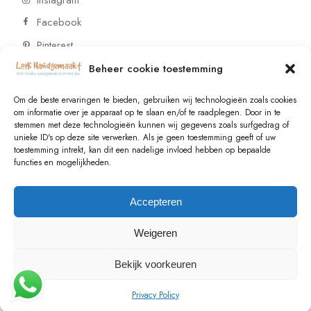
Facebook
Pinterest
Beheer cookie toestemming
CONTACT
Om de beste ervaringen te bieden, gebruiken wij technologieën zoals cookies
om informatie over je apparaat op te slaan en/of te raadplegen. Door in te
stemmen met deze technologieën kunnen wij gegevens zoals surfgedrag of
Vragen of wensen? Neem contact op!
unieke ID's op deze site verwerken. Als je geen toestemming geeft of uw
toestemming intrekt, kan dit een nadelige invloed hebben op bepaalde
+31 (0)6 229 021 29
functies en mogelijkheden.
info@lookhandgemaakt.nl
Accepteren
Weigeren
Bekijk voorkeuren
© 2023
Valk Systems
, All Rights Reserved
Privacy Policy