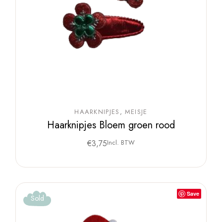
HAARKNIPJES
MEISJE
Haarknipjes Bloem groen rood
€
3,75
Incl. BTW
Save
Sold