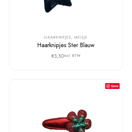
HAARKNIPJES
MEISJE
Haarknipjes Ster Blauw
€
3,50
Incl. BTW
Save