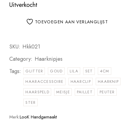
Uitverkocht
TOEVOEGEN AAN VERLANGLIJST
SKU:
Hkk021
Category:
Haarknipjes
Tags:
GLITTER
GOUD
LILA
SET
4CM
HAARACCESSOIRE
HAARCLIP
HAARKNIP
HAARSPELD
MEISJE
PAILLET
PEUTER
STER
Merk:
LooK Handgemaakt