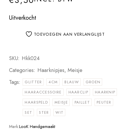
€
3,50
Uitverkocht
TOEVOEGEN AAN VERLANGLIJST
SKU:
Hkk024
Categories:
Haarknipjes
,
Meisje
Tags:
GLITTER
4CM
BLAUW
GROEN
HAARACCESSOIRE
HAARCLIP
HAARKNIP
HAARSPELD
MEISJE
PAILLET
PEUTER
SET
STER
WIT
Merk:
LooK Handgemaakt