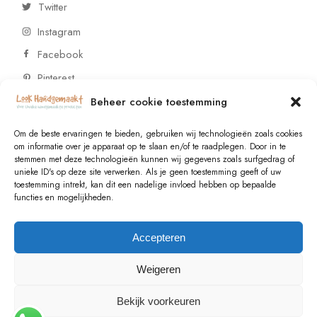
Twitter
Instagram
Facebook
Pinterest
Beheer cookie toestemming
CONTACT
Om de beste ervaringen te bieden, gebruiken wij technologieën zoals cookies
om informatie over je apparaat op te slaan en/of te raadplegen. Door in te
stemmen met deze technologieën kunnen wij gegevens zoals surfgedrag of
Vragen of wensen? Neem contact op!
unieke ID's op deze site verwerken. Als je geen toestemming geeft of uw
toestemming intrekt, kan dit een nadelige invloed hebben op bepaalde
+31 (0)6 229 021 29
functies en mogelijkheden.
info@lookhandgemaakt.nl
Accepteren
Weigeren
Bekijk voorkeuren
© 2023
Valk Systems
, All Rights Reserved