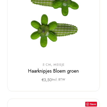
5 CM
MEISJE
Haarknipjes Bloem groen
€
3,50
Incl. BTW
Save