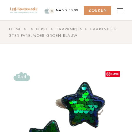
Skip
to
ZOEKEN
the
MAND
€
0,00
0
content
HOME
KERST
HAARKNIPJES
HAARKNIPJES
STER PARELMOER GROEN BLAUW
Save
Sold