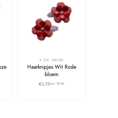
4 CM
MEISJE
oze
Haarknipjes Wit Rode
bloem
€
3,75
Incl. BTW