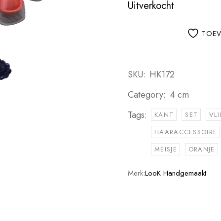
Uitverkocht
TOEV
SKU:
HK172
Category:
4 cm
Tags:
KANT
SET
VL
HAARACCESSOIRE
MEISJE
ORANJE
Merk:
LooK Handgemaakt