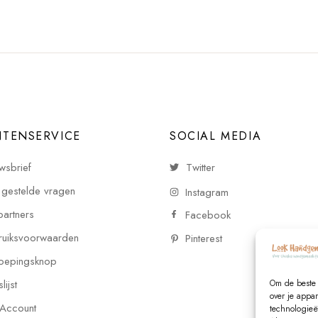
NTENSERVICE
SOCIAL MEDIA
wsbrief
Twitter
 gestelde vragen
Instagram
partners
Facebook
uiksvoorwaarden
Pinterest
oepingsknop
ijst
Om de beste 
over je appa
 Account
technologieë