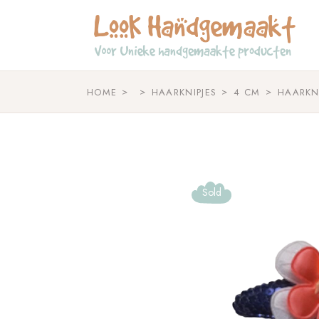
Skip
to
the
content
HOME
HAARKNIPJES
4 CM
HAARKN
Sold