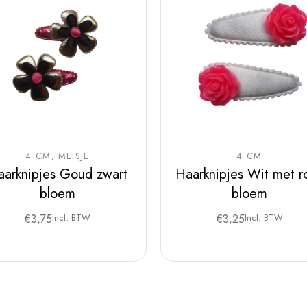
4 CM
MEISJE
4 CM
aarknipjes Goud zwart
Haarknipjes Wit met r
bloem
bloem
€
3,75
Incl. BTW
€
3,25
Incl. BTW