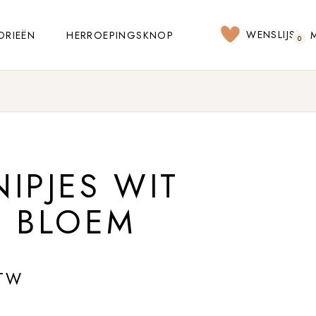
WENSLIJST
ORIEËN
HERROEPINGSKNOP
0
IPJES WIT
E BLOEM
BTW