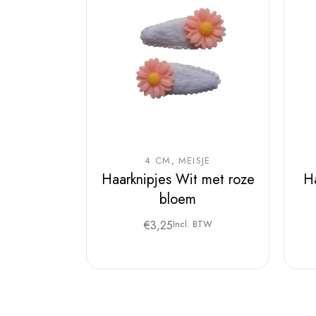
4 CM
MEISJE
Haarknipjes Wit met roze
H
bloem
€
3,25
Incl. BTW