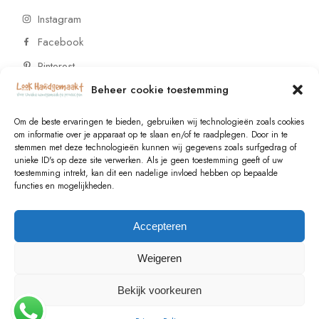
Instagram
Facebook
Pinterest
Beheer cookie toestemming
CONTACT
Om de beste ervaringen te bieden, gebruiken wij technologieën zoals cookies
om informatie over je apparaat op te slaan en/of te raadplegen. Door in te
stemmen met deze technologieën kunnen wij gegevens zoals surfgedrag of
Vragen of wensen? Neem contact op!
unieke ID's op deze site verwerken. Als je geen toestemming geeft of uw
toestemming intrekt, kan dit een nadelige invloed hebben op bepaalde
+31 (0)6 229 021 29
functies en mogelijkheden.
info@lookhandgemaakt.nl
Accepteren
Weigeren
Bekijk voorkeuren
© 2023
Valk Systems
, All Rights Reserved