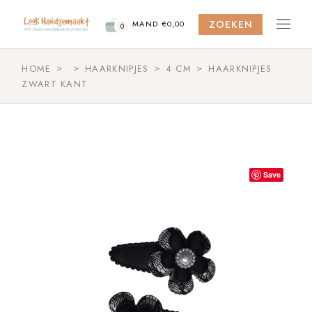
Skip
to
ZOEKEN
the
MAND
€
0,00
0
content
HOME
HAARKNIPJES
4 CM
HAARKNIPJES
ZWART KANT
Save