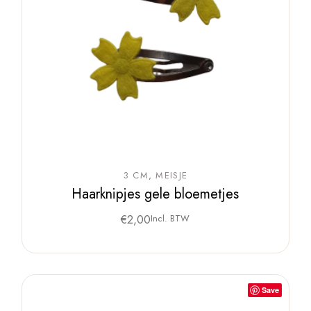
3 CM
MEISJE
Haarknipjes gele bloemetjes
€
2,00
Incl. BTW
Save