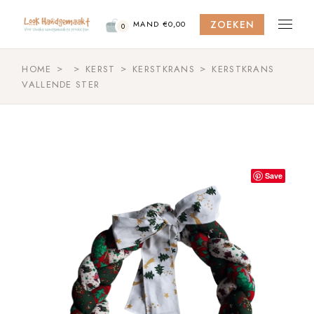
Skip
to
ZOEKEN
the
MAND
€
0,00
0
content
HOME
KERST
KERSTKRANS
KERSTKRANS
VALLENDE STER
Save