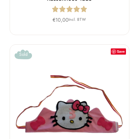
€
10,00
Incl. BTW
Save
Sold