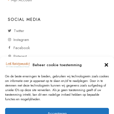
Mijn Account
SOCIAL MEDIA
Twitter
Instagram
Facebook
Pinterest
Beheer cookie toestemming
CONTACT
Om de beste ervaringen te bieden, gebruiken wij technologieën zoals cookies
om informatie over je apparaat op te slaan en/of te raadplegen. Door in te
stemmen met deze technologieën kunnen wij gegevens zoals surfgedrag of
Vragen of wensen? Neem contact op!
unieke ID's op deze site verwerken. Als je geen toestemming geeft of uw
toestemming intrekt, kan dit een nadelige invloed hebben op bepaalde
+31 (0)6 229 021 29
functies en mogelijkheden.
info@lookhandgemaakt.nl
Accepteren