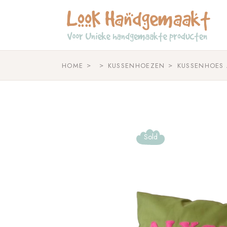
Skip
to
the
content
HOME
KUSSENHOEZEN
KUSSENHOES 
Sold