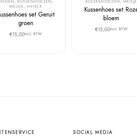
ONGEN
KUSSENHOEZEN
KUSSENHOEZEN
MEISJ
MEISJE
UNISEX
Kussenhoes set Roz
ussenhoes set Geruit
bloem
groen
€
15,00
Incl. BTW
€
15,00
Incl. BTW
NTENSERVICE
SOCIAL MEDIA