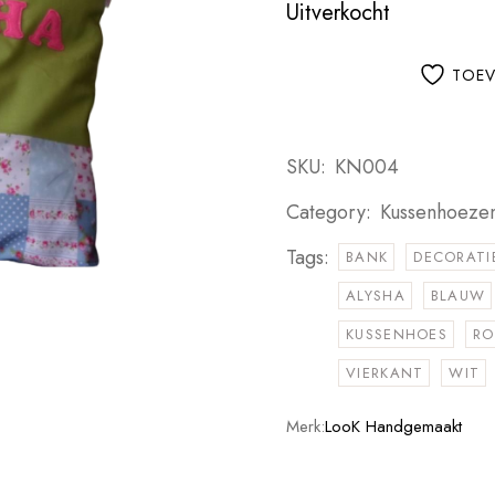
Uitverkocht
TOEV
SKU:
KN004
Category:
Kussenhoeze
Tags:
BANK
DECORATI
ALYSHA
BLAUW
KUSSENHOES
RO
VIERKANT
WIT
Merk:
LooK Handgemaakt