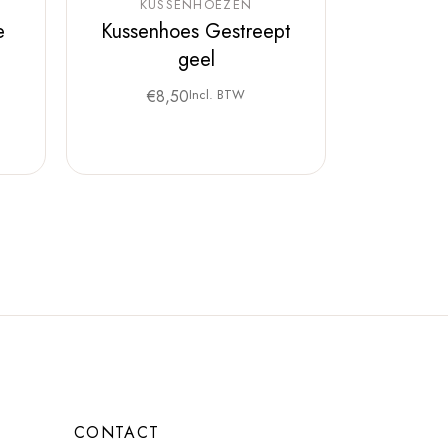
E
KUSSENHOEZEN
e
Kussenhoes Gestreept
geel
€
8,50
Incl. BTW
CONTACT