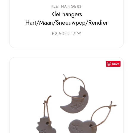
KLEI HANGERS
Klei hangers
Hart/Maan/Sneeuwpop/Rendier
€
2,50
Incl. BTW
Save