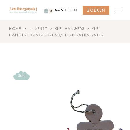
Skip
to
ZOEKEN
the
MAND
€
0,00
0
content
HOME
KERST
KLEI HANGERS
KLEI
HANGERS GINGERBREAD/BEL/KERSTBAL/STER
Sold