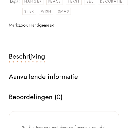
Tags:
HANGER
PEACE
TEKST
BEL
DECORATIE
STER
WISH
XMAS
Merk:
LooK Handgemaakt
Beschrijving
Aanvullende informatie
Beoordelingen (0)
Set klei hangers met diverse figuurtjes en tekst