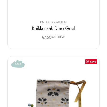
KNIKKERZAKKEN
Knikkerzak Dino Geel
€
7,50
Incl. BTW
Save
Sold