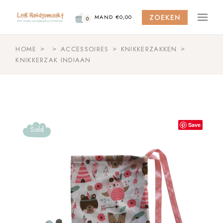
Skip
to
ZOEKEN
the
MAND
€
0,00
0
content
HOME
ACCESSOIRES
KNIKKERZAKKEN
KNIKKERZAK INDIAAN
Save
Sold