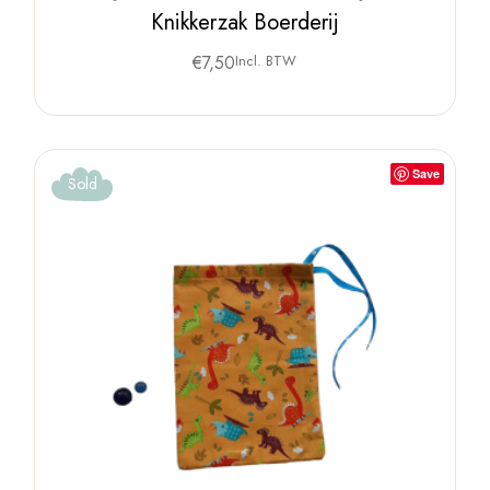
Knikkerzak Boerderij
€
7,50
Incl. BTW
Save
Sold