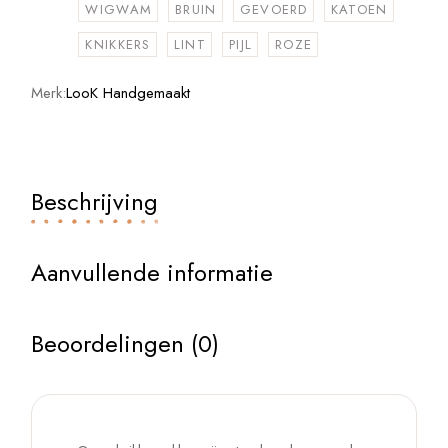
WIGWAM
BRUIN
GEVOERD
KATOEN
KNIKKERS
LINT
PIJL
ROZE
Merk:
LooK Handgemaakt
Beschrijving
Aanvullende informatie
Beoordelingen (0)