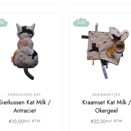
ld
Sold
SIERKUSSEN KAT
KRAAMSETJES
Sierkussen Kat Milk /
Kraamset Kat Milk /
Antraciet
Okergeel
€
10,00
Incl. BTW
€
22,50
Incl. BTW