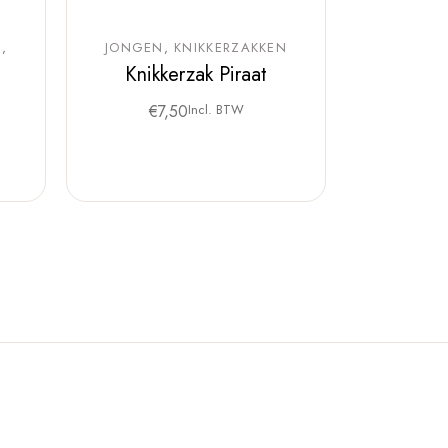
N
JONGEN
KNIKKERZAKKEN
Knikkerzak Piraat
j
€
7,50
Incl. BTW