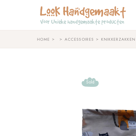
Skip
to
the
content
HOME
ACCESSOIRES
KNIKKERZAKKEN
Sold