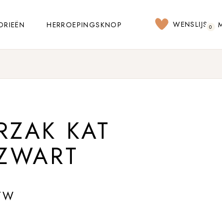
WENSLIJST
ORIEËN
HERROEPINGSKNOP
0
RZAK KAT
 ZWART
TW