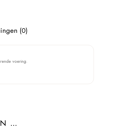
ingen (0)
urende voering.
AN …