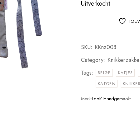
Uitverkocht
TOEV
SKU:
KKnz008
Category:
Knikkerzakke
Tags:
BEIGE
KATJES
KATOEN
KNIKKE
Merk:
LooK Handgemaakt