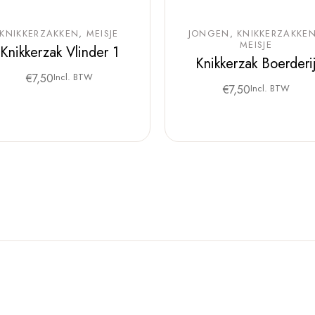
KNIKKERZAKKEN
MEISJE
JONGEN
KNIKKERZAKKE
MEISJE
Knikkerzak Vlinder 1
Knikkerzak Boerderi
€
7,50
Incl. BTW
€
7,50
Incl. BTW