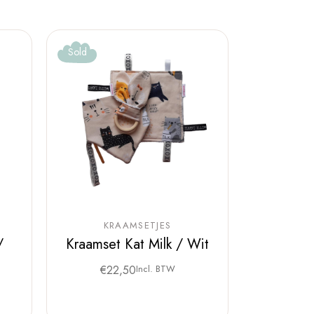
Sold
KRAAMSETJES
/
Kraamset Kat Milk / Wit
€
22,50
Incl. BTW