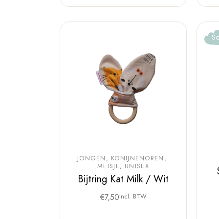
So
JONGEN
KONIJNENOREN
MEISJE
UNISEX
Bijtring Kat Milk / Wit
€
7,50
Incl. BTW