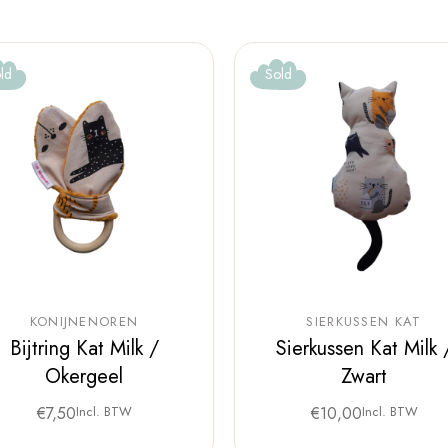
ld
Sold
KONIJNENOREN
SIERKUSSEN KAT
Bijtring Kat Milk /
Sierkussen Kat Milk 
Okergeel
Zwart
€
7,50
Incl. BTW
€
10,00
Incl. BTW