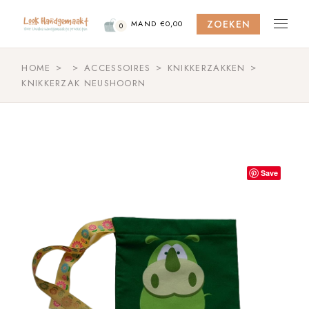
Skip
to
ZOEKEN
the
MAND
€
0,00
0
content
HOME
ACCESSOIRES
KNIKKERZAKKEN
KNIKKERZAK NEUSHOORN
Save