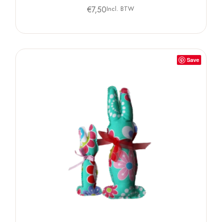
€
7,50
Incl. BTW
Save