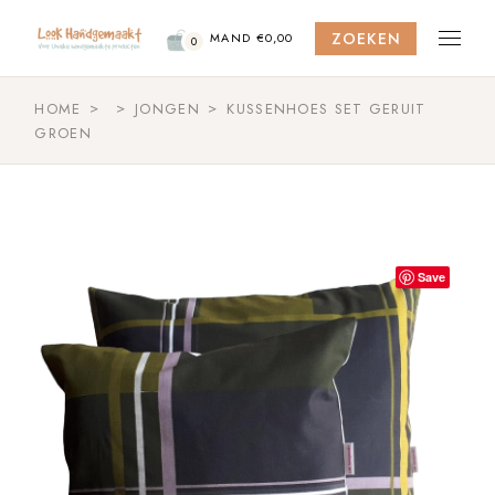
Skip
to
ZOEKEN
the
MAND
€
0,00
0
content
HOME
JONGEN
KUSSENHOES SET GERUIT
GROEN
Save