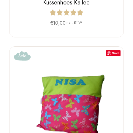
Kussenhoes Kailee
€
10,00
Incl. BTW
Save
Sold