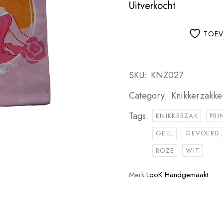
Uitverkocht
TOEV
SKU:
KNZ027
Category:
Knikkerzakke
Tags:
KNIKKERZAK
PRI
GEEL
GEVOERD
ROZE
WIT
Merk:
LooK Handgemaakt