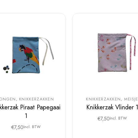
JONGEN
KNIKKERZAKKEN
KNIKKERZAKKEN
MEISJ
kkerzak Piraat Papegaai
Knikkerzak Vlinder 
1
€
7,50
Incl. BTW
€
7,50
Incl. BTW