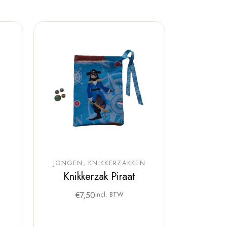
E
JONGEN
KNIKKERZAKKEN
1
Knikkerzak Piraat
€
7,50
Incl. BTW