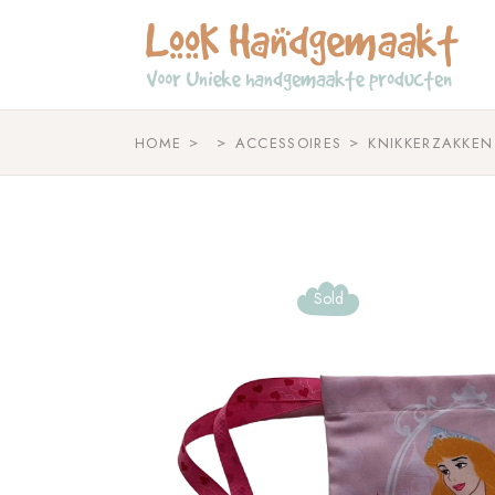
Skip
to
the
content
HOME
ACCESSOIRES
KNIKKERZAKKEN
Sold