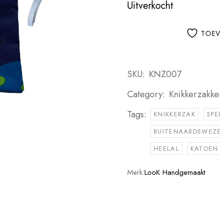
Uitverkocht
TOEV
SKU:
KNZ007
Category:
Knikkerzakke
Tags:
KNIKKERZAK
SPE
BUITENAARDSWEZ
HEELAL
KATOEN
Merk:
LooK Handgemaakt