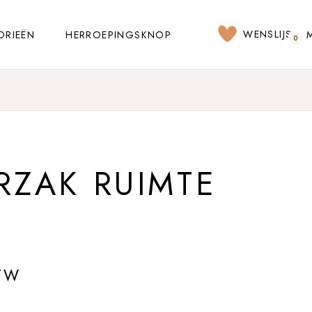
WENSLIJST
ORIEËN
HERROEPINGSKNOP
0
RZAK RUIMTE
TW