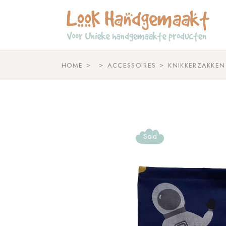
Skip
to
the
content
HOME
ACCESSOIRES
KNIKKERZAKKEN
Sold