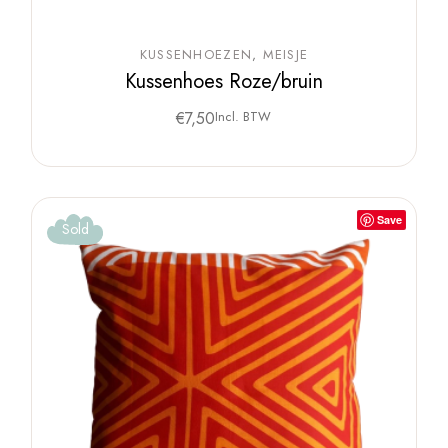
KUSSENHOEZEN
MEISJE
Kussenhoes Roze/bruin
€
7,50
Incl. BTW
Save
Sold