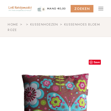
Skip
to
ZOEKEN
the
MAND
€
0,00
0
content
HOME
KUSSENHOEZEN
KUSSENHOES BLOEM
ROZE
Save